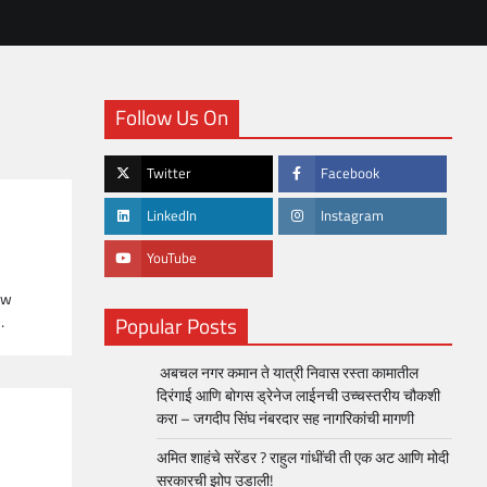
Follow Us On
Twitter
Facebook
LinkedIn
Instagram
YouTube
ów
…
Popular Posts
अबचल नगर कमान ते यात्री निवास रस्ता कामातील
दिरंगाई आणि बोगस ड्रेनेज लाईनची उच्चस्तरीय चौकशी
करा – जगदीप सिंघ नंबरदार सह नागरिकांची मागणी
अमित शाहंचे सरेंडर ? राहुल गांधींची ती एक अट आणि मोदी
सरकारची झोप उडाली!