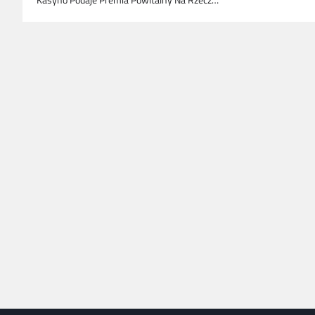
Kasyno Podaje Premia Powitalny Na Rzecz…