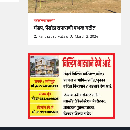
महत्वाच्या बातम्या
मंडप, पेंडॉल तपासणी पथक गठीत
Kanthak Suryatale
March 2, 2024