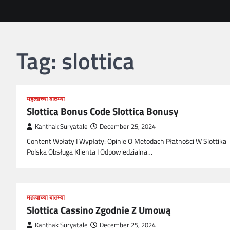
Tag:
slottica
महत्वाच्या बातम्या
Slottica Bonus Code Slottica Bonusy
Kanthak Suryatale
December 25, 2024
Content Wpłaty I Wypłaty: Opinie O Metodach Płatności W Slottika
Polska Obsługa Klienta I Odpowiedzialna…
महत्वाच्या बातम्या
Slottica Cassino Zgodnie Z Umową
Kanthak Suryatale
December 25, 2024