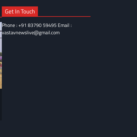
Get In Touch
Phone : +91 83790 59495 Email :
vastavnewslive@gmail.com
महत्वाच्या बातम्या
महत्वाच्या बातम्या
राजक
नांदेड शहरात पोलीस वाहनांवर आठ महिला चालक
खुदा हाफिज प्रिन्स, ज
अशोकरावांसाठी सर्मपण
Kanthak Suryatale
March 1, 2024
Kanthak Suryata