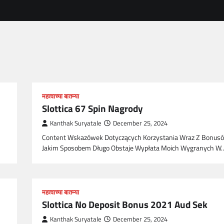
महत्वाच्या बातम्या
Slottica 67 Spin Nagrody
Kanthak Suryatale
December 25, 2024
Content Wskazówek Dotyczących Korzystania Wraz Z Bonus
Jakim Sposobem Długo Obstaje Wypłata Moich Wygranych W
महत्वाच्या बातम्या
Slottica No Deposit Bonus 2021 Aud Sek
Kanthak Suryatale
December 25, 2024