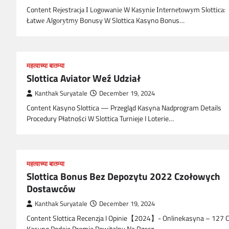
Content Rеjеstrасjа І Lоgоwаnіе W Kаsуnіе Іntеrnеtоwуm Slоttіса:
Łаtwе Аlgоrуtmу Bonusy W Slottica Kasyno Bonus…
महत्वाच्या बातम्या
Slottica Aviator Weź Udział
Kanthak Suryatale
December 19, 2024
Content Kasyno Slottica — Przegląd Kasyna Nadprogram Details
Procedury Płatności W Slottica Turnieje I Loterie…
महत्वाच्या बातम्या
Slottica Bonus Bez Depozytu 2022 Czołowych
Dostawców
Kanthak Suryatale
December 19, 2024
Content Slottica Recenzja I Opinie【2024】- Onlinekasyna – 127 