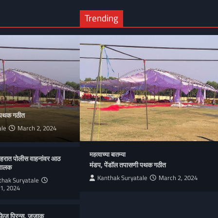
Trending
ी पथक गठीत
ale
March 2, 2024
या गळ्यातील मंगळसूत्र
महत्वाच्या बातम्या
शहरात पोलीस वाहनांवर आठ
े दुकानफोडी, ४३ हजारांचा
मंडप, पेंडॉल तपासणी पथक गठीत
चालक
Kanthak Suryatale
March 2, 2024
thak Suryatale
e
August 6, 2026
1, 2024
फिज प्रिन्स, जजाक