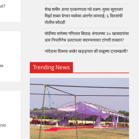
ut?
शेख शमीम हत्या प्रकरणाला नवे वळण: मुख्य सूत्रधार
मिर्झा शब्बर बेगवर मकोका अंतर्गत कारवाई; ६ दिवसांची
पोलीस कोठडी
मोदींच्या सत्तेच्या गणितात बिघाड: बंगालच्या २० खासदारांचा
डाव नियतीनेच उलटवला! सदस्यत्वावर टांगती तलवार?
नांदेडचा विकास अखेर खड्ड्यात की वाळूच्या ट्रकखाली?
ze
Trending News
loper?
, Skills
1
nio