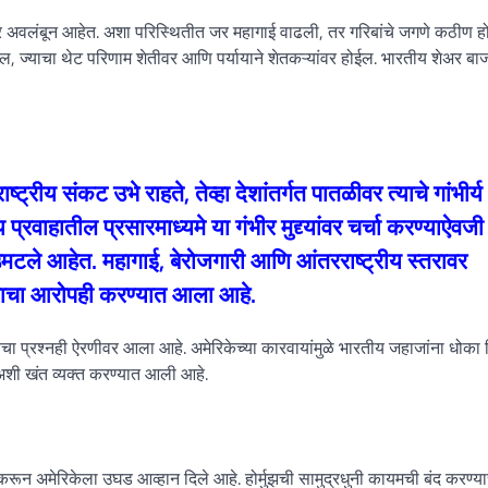
शनवर अवलंबून आहेत. अशा परिस्थितीत जर महागाई वाढली, तर गरिबांचे जगणे कठीण ह
तील, ज्याचा थेट परिणाम शेतीवर आणि पर्यायाने शेतकऱ्यांवर होईल. भारतीय शेअर बा
ट्रीय संकट उभे राहते, तेव्हा देशांतर्गत पातळीवर त्याचे गांभीर्य
रवाहातील प्रसारमाध्यमे या गंभीर मुद्द्यांवर चर्चा करण्याऐवजी
ये उमटले आहेत. महागाई, बेरोजगारी आणि आंतरराष्ट्रीय स्तरावर
ल्याचा आरोपही करण्यात आला आहे.
ेचा प्रश्नही ऐरणीवर आला आहे. अमेरिकेच्या कारवायांमुळे भारतीय जहाजांना धोका न
शी खंत व्यक्त करण्यात आली आहे.
करून अमेरिकेला उघड आव्हान दिले आहे. होर्मुझची सामुद्रधुनी कायमची बंद करण्य