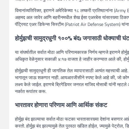
विमानांव्यतिरिक्त, इराणने अमेरिकेच्या १८ लष्करी प्रतिष्ठानांना (Ar
अहमद अल जावेर आणि बहरीनमधील शेख ईसा एअरबेस यांसारख्या ठिकाणांवर
पॅट्रियट एअर डिफेन्स सिस्टीम (Patriot Air Defense System) यांना ल
होर्मुझची सामुद्रधुनी १००% बंद: जगासाठी धोक्याची घंट
या संघर्षातील सर्वात मोठा आणि परिणामकारक निर्णय म्हणजे इराणने होर्मु
अधिकृत वेळेनुसार सकाळी ४:१७ वाजता हे जाहीर करण्यात आले की, होर्
होर्मुझची सामुद्रधुनी ही जागतिक तेल व्यापारासाठी अत्यंत महत्त्वाची
भागातून जाऊ शकणार नाही. आयआरजीसीने स्पष्ट केले आहे की, जो कोणी य
लक्ष्य केले जाईल. इराणचे ब्रिगेडियर जनरल माजिद मोसाबी यांनी म्हटले आ
नर्कात रूपांतर करू.
भारतावर होणारा परिणाम आणि आर्थिक संकट
होर्मुझ बंद झाल्याचा सर्वात मोठा फटका भारतासारख्या देशांना बसणार 
करतो. होर्मुझ बंद झाल्यामुळे तेल पुरवठा खंडित होईल, ज्यामुळे पेट्रो