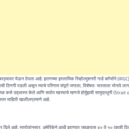
यावर येऊन ठेपला आहे. इराणच्या इस्लामिक रिव्होल्युशनरी गार्ड कॉर्प्सने (IRGC
द्धाची ठिणगी पडली असून त्याचे परिणाम संपूर्ण जगाला, विशेषतः भारताला भोगावे लाग
 कसे उद्ध्वस्त केले आणि सर्वात महत्त्वाचे म्हणजे होर्मुझची सामुद्रधुनी (Strait 
्तर माहिती खालीलप्रमाणे आहे.
त्तर दिले आहे. स्त्रोतांनुसार, अमेरिकेने आधी इराणवर जवळपास ४० ते ५० (काही ठ