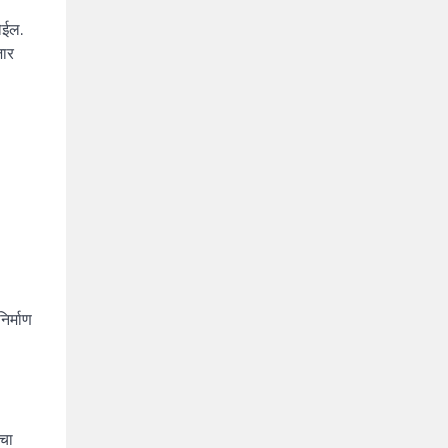
ोईल.
जार
िर्माण
ाचा