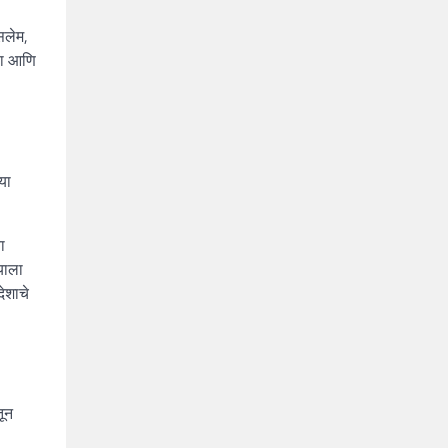
सलेम,
णा आणि
या
ा
याला
देशाचे
तून