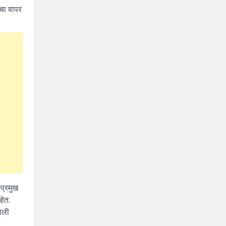
नचा वापर
प्रमुख
हेत.
झाली