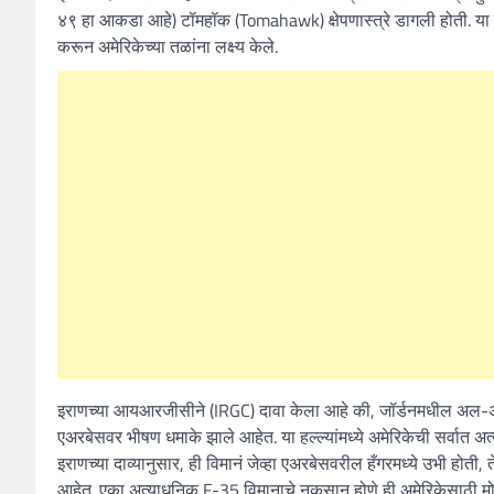
४९ हा आकडा आहे) टॉमहॉक (Tomahawk) क्षेपणास्त्रे डागली होती. या हल्ल्य
करून अमेरिकेच्या तळांना लक्ष्य केले.
इराणच्या आयआरजीसीने (IRGC) दावा केला आहे की, जॉर्डनमधील अल-
एअरबेसवर भीषण धमाके झाले आहेत. या हल्ल्यांमध्ये अमेरिकेची सर्वा
इराणच्या दाव्यानुसार, ही विमानं जेव्हा एअरबेसवरील हँगरमध्ये उभी होती, 
आहेत. एका अत्याधुनिक F-35 विमानाचे नुकसान होणे ही अमेरिकेसाठी