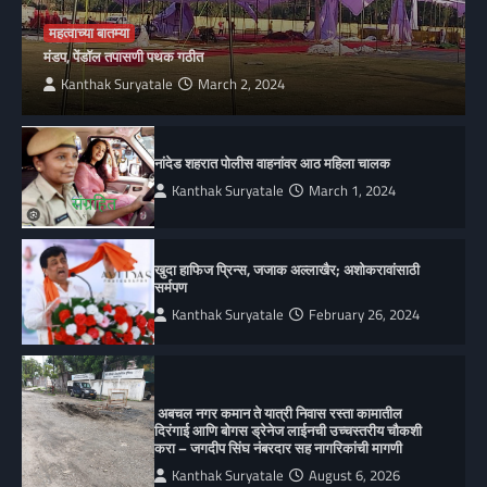
महत्वाच्या बातम्या
मंडप, पेंडॉल तपासणी पथक गठीत
Kanthak Suryatale
March 2, 2024
नांदेड शहरात पोलीस वाहनांवर आठ महिला चालक
Kanthak Suryatale
March 1, 2024
खुदा हाफिज प्रिन्स, जजाक अल्लाखैर; अशोकरावांसाठी
सर्मपण
Kanthak Suryatale
February 26, 2024
अबचल नगर कमान ते यात्री निवास रस्ता कामातील
दिरंगाई आणि बोगस ड्रेनेज लाईनची उच्चस्तरीय चौकशी
करा – जगदीप सिंघ नंबरदार सह नागरिकांची मागणी
Kanthak Suryatale
August 6, 2026