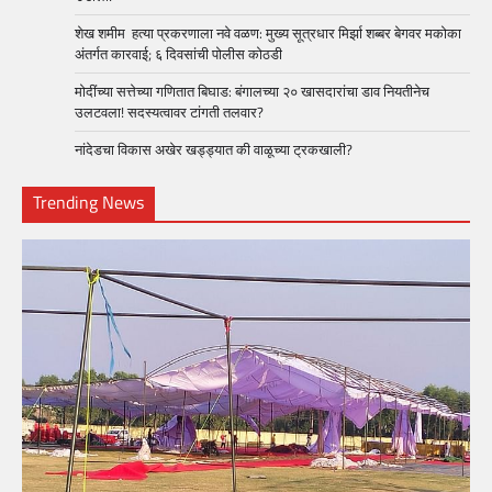
शेख शमीम हत्या प्रकरणाला नवे वळण: मुख्य सूत्रधार मिर्झा शब्बर बेगवर मकोका
अंतर्गत कारवाई; ६ दिवसांची पोलीस कोठडी
मोदींच्या सत्तेच्या गणितात बिघाड: बंगालच्या २० खासदारांचा डाव नियतीनेच
उलटवला! सदस्यत्वावर टांगती तलवार?
नांदेडचा विकास अखेर खड्ड्यात की वाळूच्या ट्रकखाली?
Trending News