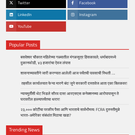
Twitter
Facebook
LinkedIn
Instagram
YouTube
Popular Posts
बसवेश्वर चौकात महिलेच्या गळ्यातील मंगळसूत्र हिसकावले; धर्माबादमध्ये
दुकानफोडी, ४३ हजारांचा ऐवज लंपास
शासनाच्यावतीने जारी करण्यात आलेली आज पर्यंतची पावसाची स्थिती ….
तहसील कार्यालयात फेऱ्या मारणे बंद! जुने सरकारी दस्तावेज आता एका क्लिकवर!
न्यायमूर्तींशी थेट भिडले सौरव दास! आरएसएस कनेक्शनच्या आरोपापासून ते
घरावरील हल्ल्यापर्यंतचा थरार!
२३,००० कोटींचा परकीय पैसा आणि भारताचे सार्वभौमत्व: FCRA दुरुस्तीमुळे
भारत-अमेरिका संबंधांत मिठाचा खडा?
Trending News