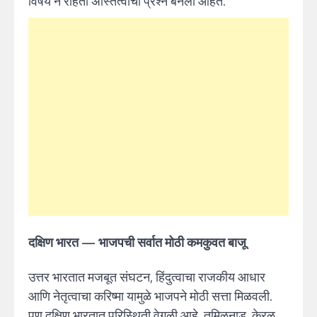
विषय न राहता अस्तित्वाचा प्रश्न बनली आहेत.
दक्षिण भारत — भाजपची सर्वात मोठी कमकुवत बाजू
उत्तर भारतात मजबूत संघटन, हिंदुत्वाचा राजकीय आधार
आणि नेतृत्वाचा करिष्मा यामुळे भाजपने मोठी सत्ता मिळवली.
पण दक्षिण भारतात परिस्थिती वेगळी आहे. तमिळनाडू, केरळ,