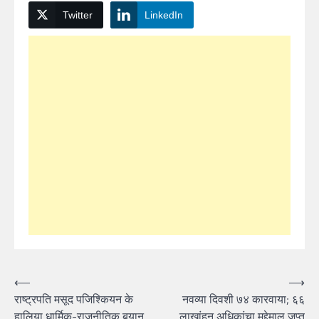
Twitter
LinkedIn
Post
⟵
⟶
राष्ट्रपति मसूद पजिश्कियन के
नवव्या दिवशी ७४ कारवाया; ६६
navigation
हालिया धार्मिक-राजनीतिक बयान
लाखांहून अधिकांचा मुद्देमाल जप्त