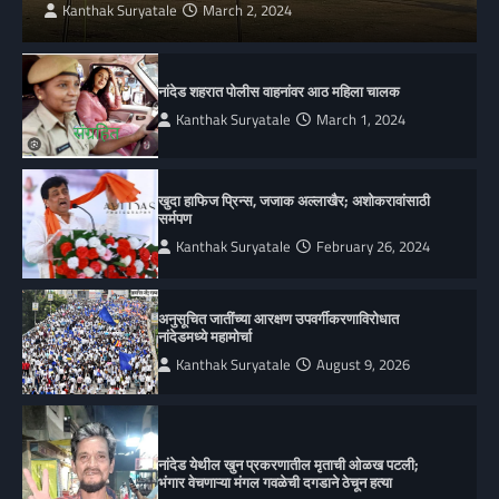
Kanthak Suryatale
March 2, 2024
नांदेड शहरात पोलीस वाहनांवर आठ महिला चालक
Kanthak Suryatale
March 1, 2024
खुदा हाफिज प्रिन्स, जजाक अल्लाखैर; अशोकरावांसाठी
सर्मपण
Kanthak Suryatale
February 26, 2024
अनुसूचित जातींच्या आरक्षण उपवर्गीकरणाविरोधात
नांदेडमध्ये महामोर्चा
Kanthak Suryatale
August 9, 2026
नांदेड येथील खुन प्रकरणातील मृताची ओळख पटली;
भंगार वेचणाऱ्या मंगल गवळेची दगडाने ठेचून हत्या