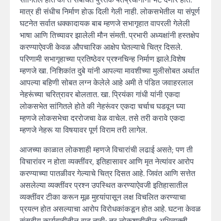
मात्र ही संधीच निर्माण होऊ दिली गेली नाही. लोकसभेतील या संपूर्ण
घटनेत सर्वात धक्कादायक बाब म्हणजे सभागृहात वापरली गेलेली
भाषा आणि तिच्यावर झालेली मौन संमती. प्रभारी अध्यक्षांनी हस्तक्षेप
करण्याऐवजी केवळ औपचारिक आक्षेप घेतल्याचे चित्र दिसले.
परिणामी सभागृहाच्या प्रतिष्ठेवर प्रश्नचिन्ह निर्माण झाले.विशेष
म्हणजे खा. निशिकांत दुबे यांनी आपल्या मावशीच्या मुलीसोबत अर्थात
आपल्या बहिणी सोबत लग्न केलेले आहे अमी ते पंडित जवाहरलाल
नेहरूंच्या चरित्रावर बोलतात. खा. प्रियंका गांधी यांनी एकदा
लोकसभेत सांगितले होते की नेहरूंवर एकदा चर्चाच घडवून घ्या
म्हणजे लोकसभेचा दररोजचा वेळ वाचेल. तसे तरी करावे एकदा
म्हणजे नेहरू या विषयावर पूर्ण विराम तरी लागेल.
आजच्या काळात लोकशाही म्हणजे विचारांची लढाई असते; पण ती
विचारांवर न होता व्यक्तींवर, इतिहासावर आणि मृत नेत्यांवर आरोप
करण्याच्या पातळीवर गेल्याचे चित्र दिसत आहे. जिवंत आणि सत्तेत
असलेल्या व्यक्तींवर प्रश्न उपस्थित करण्याऐवजी इतिहासातील
व्यक्तींवर टीका करून मूळ मुद्द्यांपासून लक्ष विचलित करण्याचा
प्रयत्न होत असल्याचा आरोप विरोधकांकडून होत आहे. घटना केवळ
संसदीय कार्यवाहीतील वाद नाही; तर लोकशाहीतील अभिव्यक्ती