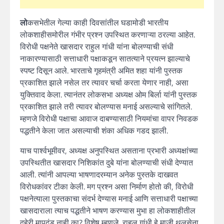
लो
कसभेतील गेल्या काही दिवसांतील घडामोडी भारतीय
लोकशाहीसमोरील गंभीर प्रश्न उपस्थित करणाऱ्या ठरल्या आहेत.
विरोधी पक्षनेते खासदार राहुल गांधी यांना बोलण्याची संधी
नाकारण्यासाठी सत्ताधारी पक्षाकडून सातत्याने प्रयत्न झाल्याचे
स्पष्ट दिसून आले. भारताचे गृहमंत्री अमित शहा यांनी पुस्तक
प्रकाशित झाले नसेल तर त्यावर चर्चा करता येणार नाही, असा
युक्तिवाद केला. त्यानंतर लोकसभा अध्यक्ष ओम बिर्ला यांनी पुस्तक
प्रकाशित झाले तरी त्यावर बोलण्यास मनाई असल्याचे सांगितले.
म्हणजे विरोधी पक्षाचा आवाज दाबण्यासाठी नियमांचा वापर निवडक
पद्धतीने केला जात असल्याची शंका अधिक गडद झाली.
याच पार्श्वभूमीवर, अध्यक्ष अनुपस्थित असताना प्रभारी अध्यक्षांच्या
उपस्थितीत खासदार निशिकांत दुबे यांना बोलण्याची संधी देण्यात
आली. त्यांनी आपल्या भाषणादरम्यान अनेक पुस्तके दाखवत
विरोधकांवर टीका केली. मग प्रश्न असा निर्माण होतो की, विरोधी
पक्षनेत्याला पुस्तकाचा संदर्भ देण्यास मनाई आणि सत्ताधारी पक्षाच्या
खासदाराला त्याच पद्धतीने भाषण करण्यास मुभा हा लोकशाहीतील
दुहेरी मापदंड नाही का? विशेष म्हणजे, राहुल गांधी हे माजी थलसेना