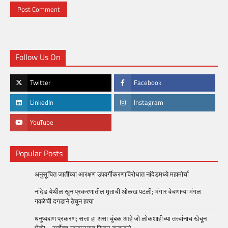
Follow Us On
Twitter
Facebook
LinkedIn
Instagram
YouTube
Popular Posts
अनुसूचित जातींच्या आरक्षण उपवर्गीकरणाविरोधात नांदेडमध्ये महामोर्चा
नांदेड येथील खुन प्रकरणातील मृताची ओळख पटली; भंगार वेचणाऱ्या मंगल
गवळेची दगडाने ठेचून हत्या
धनुष्यबाण प्रकरण; सत्ता हा असा चुंबक आहे जो लोकशाहीच्या तत्त्वांनाच खेचून
घेतो! – सर्वोच्च न्यायालयात सिबल कडाडले