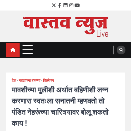
Skip
Twitter
Facebook
LinkedIn
Instagram
YouTube
to
content
VastavNEWSLive.com
a leading NEWS portal of Maharahstra
देश
महत्वाच्या बातम्या
विश्लेषण
मावशीच्या मुलीशी अर्थात बहिणीशी लग्न
करणारा स्वतःला सनातनी म्हणवतो तो
पंडित नेहरूंच्या चारित्र्यावर बोलू शकतो
काय !