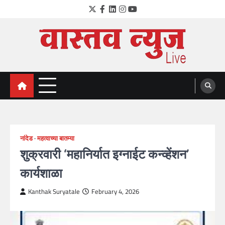
Skip
Twitter
Facebook
LinkedIn
Instagram
YouTube
to
content
VastavNEWSLive.com
a leading NEWS portal of Maharahstra
नांदेड
महत्वाच्या बातम्या
शुक्रवारी ‘महानिर्यात इग्नाईट कन्व्हेंशन’
कार्यशाळा
Kanthak Suryatale
February 4, 2026