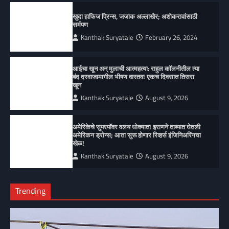
खुदा हाफिज प्रिन्स, जजाक अल्लाखैर; अशोकरावांसाठी
सर्मपण
Kanthak Suryatale
February 26, 2024
आईचा खून अन् मुलाची आत्महत्या: राहुल कॉलनीतील त्या
बंद दरवाजामागील भीषण वास्तव! एकच दिवसात तिसरा
खून
Kanthak Suryatale
August 9, 2026
अमेरिकेचे सुपरपॉवर वलय धोक्यात! इराणने ताब्यात घेतली
अमेरिकन ड्रोन्स; आता सुरू होणार रिव्हर्स इंजिनिअरिंगचा
खेळ!
Kanthak Suryatale
August 9, 2026
Trending