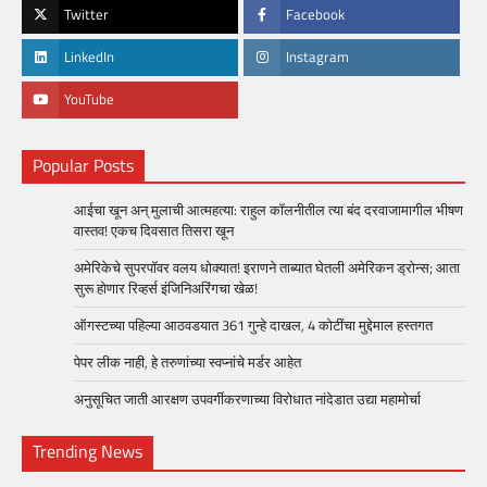
Twitter
Facebook
LinkedIn
Instagram
YouTube
Popular Posts
आईचा खून अन् मुलाची आत्महत्या: राहुल कॉलनीतील त्या बंद दरवाजामागील भीषण
वास्तव! एकच दिवसात तिसरा खून
अमेरिकेचे सुपरपॉवर वलय धोक्यात! इराणने ताब्यात घेतली अमेरिकन ड्रोन्स; आता
सुरू होणार रिव्हर्स इंजिनिअरिंगचा खेळ!
ऑगस्टच्या पहिल्या आठवडयात 361 गुन्हे दाखल, 4 कोटींचा मुद्देमाल हस्तगत
पेपर लीक नाही, हे तरुणांच्या स्वप्नांचे मर्डर आहेत
अनुसूचित जाती आरक्षण उपवर्गीकरणाच्या विरोधात नांदेडात उद्या महामोर्चा
Trending News