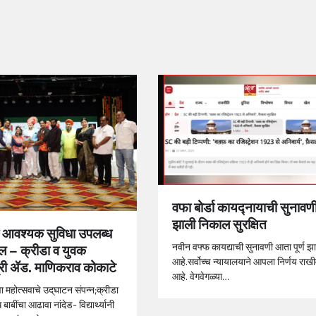
वफा बोर्डा कायद्नायाची सुनावणी 
झाली निकाल सुरक्षित
ी आवश्यक सुविधा उपलब्ध
नवीन वफ्फ कायद्याची सुनावणी आता पूर्ण झ
ील – क्रीडा व युवक
आहे.सर्वोच्च न्यायालयाने आपला निर्णय राख
्री ॲड. माणिकराव कोकाटे
आहे. वेगवेगळ्या…
ा महोत्सवाचे उद्‌घाटन संपन्न;क्रीडा
 बाबींचा आढावा नांदेड- विद्यार्थ्यानी