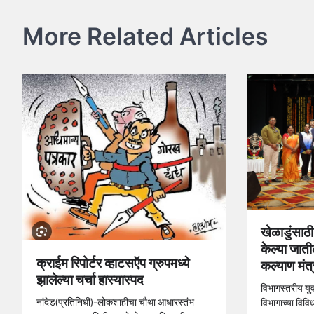
navigation
More Related Articles
खेळाडुंसाठ
केल्या जात
क्राईम रिपोर्टर व्हाटसऍप ग्रुपमध्ये
कल्याण मंत
झालेल्या चर्चा हास्यास्पद
विभागस्तरीय युव
नांदेड(प्रतिनिधी)-लोकशाहीचा चौथा आधारस्तंभ
विभागाच्या विविध