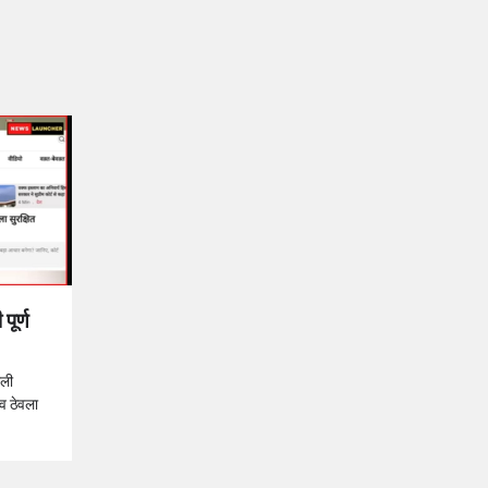
पूर्ण
ाली
ीव ठेवला