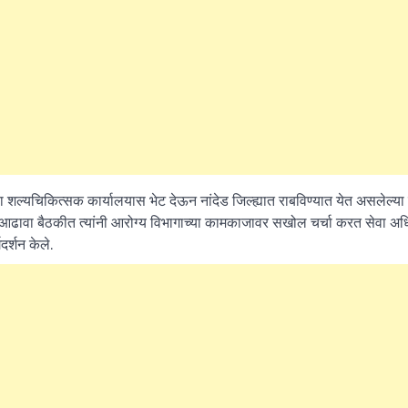
What Is a Front-End Deve
How to Become One, Salary
Kanthak Suryatale
April 30, 202
ा शल्यचिकित्सक कार्यालयास भेट देऊन नांदेड जिल्ह्यात राबविण्यात येत असलेल्या
त आढावा बैठकीत त्यांनी आरोग्य विभागाच्या कामकाजावर सखोल चर्चा करत सेवा अ
गदर्शन केले.