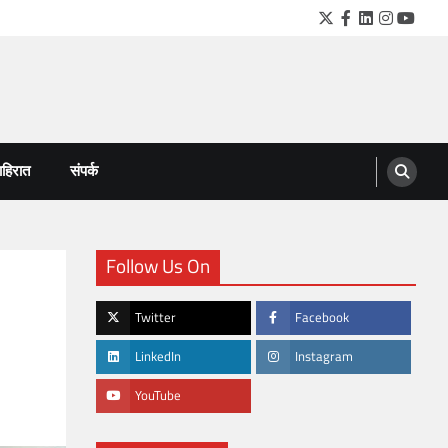
Twitter
Facebook
LinkedIn
Instagra
YouTu
हिरात
संपर्क
Follow Us On
Twitter
Facebook
LinkedIn
Instagram
YouTube