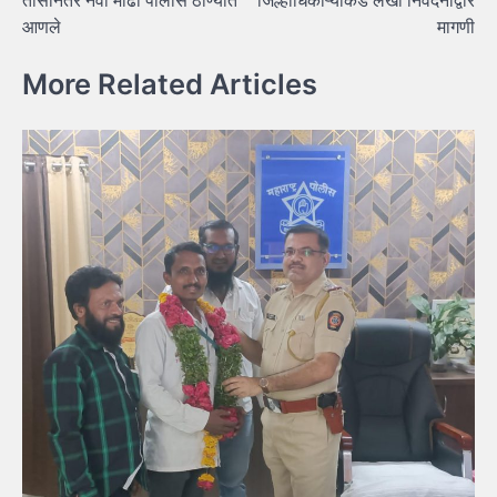
तासानंतर नवा मोंढा पोलीस ठाण्यात
जिल्हाधिकाऱ्यांकडे लेखी निवेदनाद्वारे
आणले
मागणी
More Related Articles