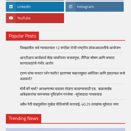
LinkedIn
Instagram
YouTube
Popular Posts
जिल्ह्यातील सर्व न्यायालयात 12 सप्टेंबर रोजी राष्ट्रीय लोकअदालतीचे आयोजन
आरटीआय कार्यकर्ता शेख जाकीरवर फसवणूक, लैंगिक शोषण आणि बनावट
कागदपत्रांचे गंभीर आरोप
ट्रम्प यांचा मास्टर प्लॅन फ्लॉप? इराणच्या चक्रव्यूहात अमेरिका आणि इस्रायल कसे
अडकले?
मोर्चे की चर्चा? आरक्षणाच्या वादावर तोडगा काढण्यासाठी एड. बाळासाहेब
आंबेडकरांचा समन्वयक दृष्टिकोन गरजेचा -सुरेशदादा गायकवाड
अवैध रेती वाहतुकीवर मुखेड पोलिसांची कारवाई; 40.25 लाखांचा मुद्देमाल जप्त
Trending News