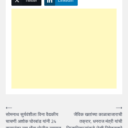
Twitter
LinkedIn
Post
⟵
⟶
सोमनाथ सुर्यवंशीला विना वैद्यकीय
जैविक खतांच्या काळाबाजाराची
navigation
चाचणी अशोक घोरबांड यांनी 24
तक्रार, धनराज मंत्री यांची