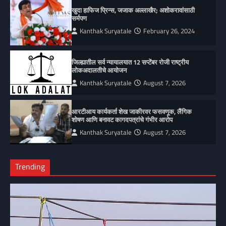
खुदा हाफिज प्रिन्स, जजाक अल्लाखैर; अशोकरावांसाठी
सर्मपण
Kanthak Suryatale
February 26, 2024
जिल्ह्यातील सर्व न्यायालयात 12 सप्टेंबर रोजी राष्ट्रीय
लोकअदालतीचे आयोजन
Kanthak Suryatale
August 7, 2026
आरटीआय कार्यकर्ता शेख जाकीरवर फसवणूक, लैंगिक
शोषण आणि बनावट कागदपत्रांचे गंभीर आरोप
Kanthak Suryatale
August 7, 2026
Trending