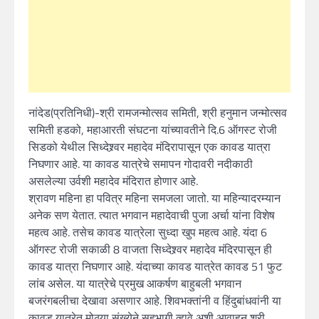
नांदेड(प्रतिनिधी)-श्री रामजन्मोत्सव समिती, श्री हनुमान जन्मोत्सव
समिती हडको, महाआरती संघटना यांच्यावतीने दि.6 ऑगस्ट रोजी
सिडको येथील सिध्देश्र्वर महादेव मंदिरापासून एक कावड यात्रा
निघणार आहे. या कावड यात्रेचे समापन गोदावरी नदीकाठी
असलेल्या उर्वशी महादेव मंदिरात होणार आहे.
श्रावण महिना हा पवित्र महिना समजला जातो. या महिन्यादरम्यान
अनेक सण येतात. त्यात भगवान महादेवाची पुजा अर्चा यांना विशेष
महत्व आहे. तसेच कावड यात्रेला सुध्दा खुप महत्व आहे. यंदा 6
ऑगस्ट रोजी सकाळी 8 वाजता सिध्देश्र्वर महादेव मंदिरपासून ही
कावड यात्रा निघणार आहे. यंदाच्या कावड यात्रेत कावड 51 फुट
लांब असेल. या यात्रेचे प्रमुख आकर्षण बाहुबली भगवान
बजरंगबलीचा देखावा असणार आहे. शिवभक्तांनी व हिंदुबांधवांनी या
कावड यात्रेत मोठ्या संख्येने सहभागी व्हावे अशी आवाहन श्री