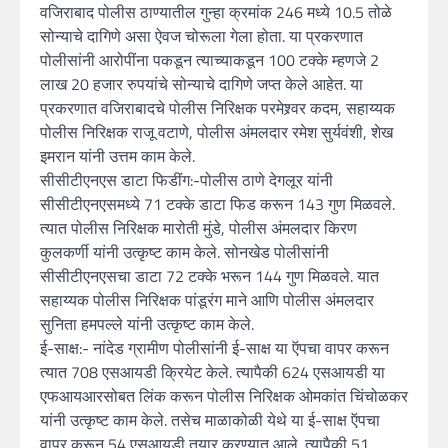
वजिराबाद पोलीस ठाण्यातील गुन्हा क्रमांक 246 मध्ये 10.5 तोळे
सोन्याचे दागिणे असा ऐवज चोरूला गेला होता. या प्रकरणात
पोलीसांनी आरोपींना पकडून त्याच्याकडून 100 टक्के म्हणजे 2
लाख 20 हजार रुपयांचे सोन्याचे दागिणे जप्त केले आहेत. या
प्रकरणात वजिराबादचे पोलीस निरिक्षक परमेश्र्वर कदम, सहाय्यक
पोलीस निरिक्षक राजू वटाणे, पोलीस अंमलदार रमेश सुर्यवंशी, शेख
इमरान यांनी उत्तम काम केले.
सीसीटीएनएस डाटा फिडींग:-पोलीस ठाणे देगलूर यांनी
सीसीटीएनएसमध्ये 71 टक्के डाटा फिड करून 143 गुण मिळवले.
त्यात पोलीस निरिक्षक मारोती मुंडे, पोलीस अंमलदार किरण
कुलकर्णी यांनी उत्कृष्ट काम केले. सोनखेड पोलीसांनी
सीसीटीएनएसचा डाटा 72 टक्के भरून 144 गुण मिळवले. यात
सहाय्यक पोलीस निरिक्षक पांडूरंग माने आणि पोलीस अंमलदार
सुनिता हमपल्ले यांनी उत्कृष्ट काम केले.
ई-साक्ष:- नांदेड ग्रामीण पोलीसांनी ई-साक्ष या ऍपचा वापर करून
त्यात 708 एसआयडी क्रियेट केले. त्यापैकी 624 एसआयडी या
एफआयआरसोबत लिंक करून पोलीस निरिक्षक ओमकांत चिंचोळकर
यांनी उत्कृष्ट काम केले. तसेच माळाकोळी येथे या ई-साक्ष ऍपचा
वापर करून 54 एसआयडी तयार करण्यात आले. त्यापैकी 51