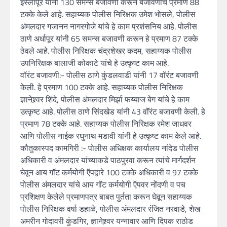
इस्लापूर यांनी 130 समन्स बजावणी करून बजावणीचे प्रमाण 88
टक्के केले आहे. सहाय्यक पोलीस निरिक्षक उमेश भोसले, पोलीस
अंमलदार गजानन नागरगोजे यांचे हे काम प्रशंसनिय आहे. पोलीस
ठाणे अर्धापूर यांनी 65 समन्स बजावणी करून हे प्रमाण 87 टक्के
ठेवले आहे. पोलीस निरिक्षक चंद्रशेखर कदम, सहाय्यक पोलीस
उपनिरिक्षक बालाजी कोकाटे यांचे हे उत्कृष्ट काम आहे.
वॉरंट बजावणी:- पोलीस ठाणे कुंडलवाडी यांनी 17 वॉरंट बजावणी
केली. हे प्रमाण 100 टक्के आहे. सहाय्यक पोलीस निरिक्षक
ज्ञानेश्र्वर शिंदे, पोलीस अंमलदार मिर्झा फय्याज बेग यांचे हे काम
उत्कृष्ट आहे. पोलीस ठाणे सिंदखेड यांनी 43 वॉॅरंट बजावणी केली. हे
प्रमाण 78 टक्के आहे. सहाय्यक पोलीस निरिक्षक रमेश जाधवर
आणि पोलीस नाईक रघुनाथ मडावी यांनी हे उत्कृष्ट काम केले आहे.
कौतुकास्पद कामगिरी :- पोलीस अधिक्षक कार्यालय नांदेड पोलीस
अधिकारी व अंमलदार यांच्याकडे पाठपुरवा करून त्यांचे मार्गदर्शन
घेवून आय गॉट कर्मयोगी ऍपद्वारे 100 टक्के अधिकारी व 97 टक्के
पोलीस अंमलदार यांचे आय गॉट कर्मयोगी ऍपवर नोंदणी व पच
प्रशिक्षण केलेले प्रमाणपत्र बाबत पुर्तता करून घेवून सहाय्यक
पोलीस निरिक्षक वर्षा डहाळे, पोलीस अंमलदार रंजित नरवाडे, शेख
अमरीन गोदावरी कुंडगिर, ज्ञानेश्र्वर यन्नावार आणि दिपक राठोड