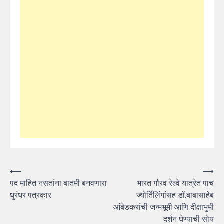
Post
⟵
⟶
पद माहित नसतांना बातमी बनवणारा
भारत गौरव रेल्वे यात्रेत पाच
navigation
धुरंधर पत्रकार
ज्योर्तिलिंगांसह डॉ.बाबासाहेब
आंबेडकरांची जन्मभूमी आणि दीक्षाभुमी
दर्शन घेण्याची सोय