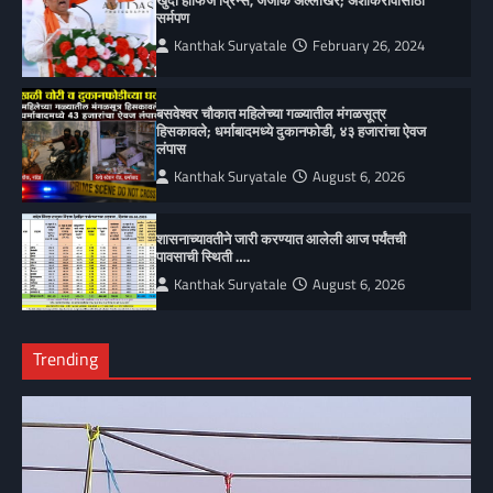
खुदा हाफिज प्रिन्स, जजाक अल्लाखैर; अशोकरावांसाठी
सर्मपण
Kanthak Suryatale
February 26, 2024
बसवेश्वर चौकात महिलेच्या गळ्यातील मंगळसूत्र
हिसकावले; धर्माबादमध्ये दुकानफोडी, ४३ हजारांचा ऐवज
लंपास
Kanthak Suryatale
August 6, 2026
शासनाच्यावतीने जारी करण्यात आलेली आज पर्यंतची
पावसाची स्थिती ….
Kanthak Suryatale
August 6, 2026
Trending