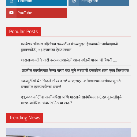
LinkedIn
Instagram
YouTube
Popular Posts
बसवेश्वर चौकात महिलेच्या गळ्यातील मंगळसूत्र हिसकावले; धर्माबादमध्ये
दुकानफोडी, ४३ हजारांचा ऐवज लंपास
शासनाच्यावतीने जारी करण्यात आलेली आज पर्यंतची पावसाची स्थिती ….
तहसील कार्यालयात फेऱ्या मारणे बंद! जुने सरकारी दस्तावेज आता एका क्लिकवर!
न्यायमूर्तींशी थेट भिडले सौरव दास! आरएसएस कनेक्शनच्या आरोपापासून ते
घरावरील हल्ल्यापर्यंतचा थरार!
२३,००० कोटींचा परकीय पैसा आणि भारताचे सार्वभौमत्व: FCRA दुरुस्तीमुळे
भारत-अमेरिका संबंधांत मिठाचा खडा?
Trending News