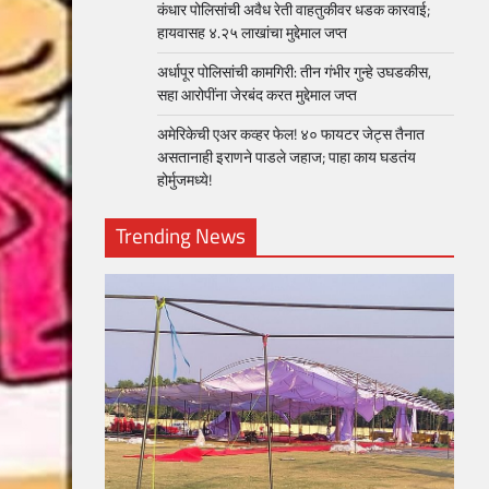
कंधार पोलिसांची अवैध रेती वाहतुकीवर धडक कारवाई;
हायवासह ४.२५ लाखांचा मुद्देमाल जप्त
अर्धापूर पोलिसांची कामगिरी: तीन गंभीर गुन्हे उघडकीस,
सहा आरोपींना जेरबंद करत मुद्देमाल जप्त
अमेरिकेची एअर कव्हर फेल! ४० फायटर जेट्स तैनात
असतानाही इराणने पाडले जहाज; पाहा काय घडतंय
होर्मुजमध्ये!
Trending News
loper?
, Skills
1