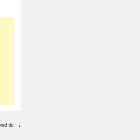
साठी बंद
⟶