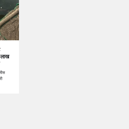
ड
0 लाख
ट
ोलीस
री