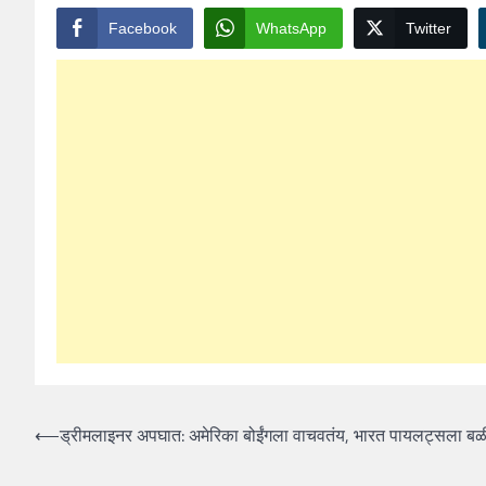
Facebook
WhatsApp
Twitter
Post
⟵
ड्रीमलाइनर अपघात: अमेरिका बोईंगला वाचवतंय, भारत पायलट्सला बळ
navigation