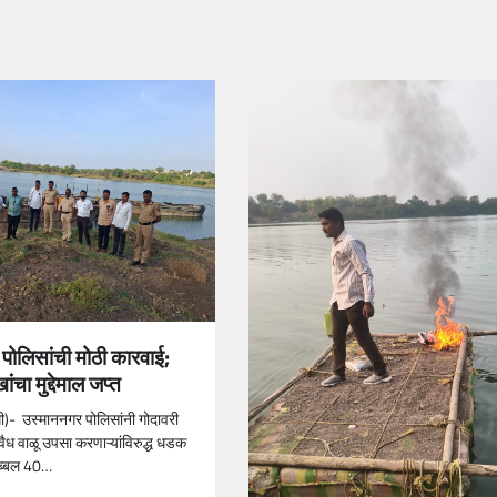
पोलिसांची मोठी कारवाई;
चा मुद्देमाल जप्त
धी)- उस्माननगर पोलिसांनी गोदावरी
वैध वाळू उपसा करणाऱ्यांविरुद्ध धडक
ब्बल 40…