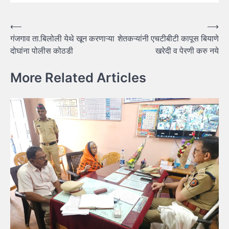
Post
⟵
⟶
गंजगाव ता.बिलोली येथे खून करणाऱ्या
शेतकऱ्यांनी एचटीबीटी कापूस बियाणे
navigation
दोघांना पोलीस कोठडी
खरेदी व पेरणी करु नये
More Related Articles