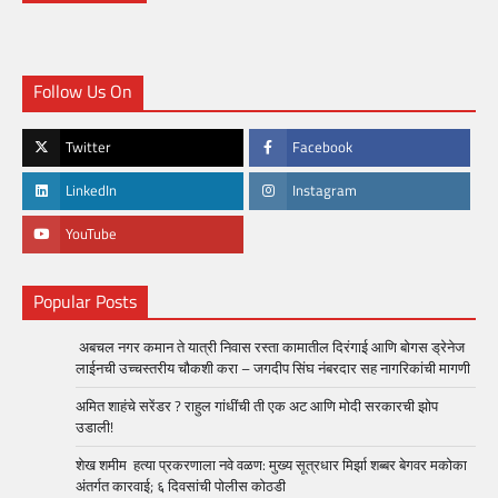
Follow Us On
Twitter
Facebook
LinkedIn
Instagram
YouTube
Popular Posts
अबचल नगर कमान ते यात्री निवास रस्ता कामातील दिरंगाई आणि बोगस ड्रेनेज
लाईनची उच्चस्तरीय चौकशी करा – जगदीप सिंघ नंबरदार सह नागरिकांची मागणी
अमित शाहंचे सरेंडर ? राहुल गांधींची ती एक अट आणि मोदी सरकारची झोप
उडाली!
शेख शमीम हत्या प्रकरणाला नवे वळण: मुख्य सूत्रधार मिर्झा शब्बर बेगवर मकोका
अंतर्गत कारवाई; ६ दिवसांची पोलीस कोठडी