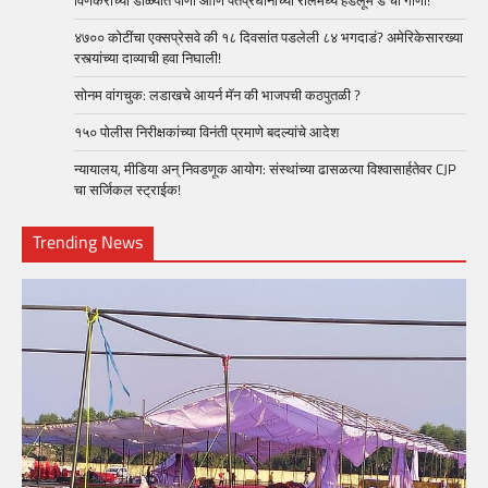
विणकरांच्या डोळ्यांत पाणी आणि पंतप्रधानांच्या रीलमध्ये हॅंडलूम डे ची गाणी!
४७०० कोटींचा एक्सप्रेसवे की १८ दिवसांत पडलेली ८४ भगदाडं? अमेरिकेसारख्या
रस्त्यांच्या दाव्याची हवा निघाली!
सोनम वांगचुक: लडाखचे आयर्न मॅन की भाजपची कठपुतळी ?
१५० पोलीस निरीक्षकांच्या विनंती प्रमाणे बदल्यांचे आदेश
न्यायालय, मीडिया अन् निवडणूक आयोग: संस्थांच्या ढासळत्या विश्वासार्हतेवर CJP
चा सर्जिकल स्ट्राईक!
Trending News