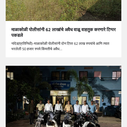
माळाकोळी पोलीसांनी 62 लाखांचे अवैध वाळू वाहतुक करणारे टिप्पर
पकडले
नांदेड(प्रतिनिधी)-माळाकोळी पोलीसांनी दोन टिपर 62 लाख रुपयांचे आणि त्यात
भरलेली 50 हजार रुपये किंमतीचे अवैध…