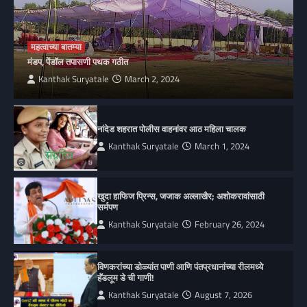
महत्वाच्या बातम्या
मंडप, पेंडॉल तपासणी पथक गठीत
Kanthak Suryatale
March 2, 2024
नांदेड शहरात पोलीस वाहनांवर आठ महिला चालक
Kanthak Suryatale
March 1, 2024
खुदा हाफिज प्रिन्स, जजाक अल्लाखैर; अशोकरावांसाठी
सर्मपण
Kanthak Suryatale
February 26, 2024
विणकरांच्या डोळ्यांत पाणी आणि पंतप्रधानांच्या रीलमध्ये
हॅंडलूम डे ची गाणी!
Kanthak Suryatale
August 7, 2026