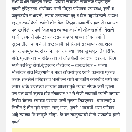
मध्ये कंधार तालुका खरेदी-विक्री संघाच्या संचालक पदापासून
झाली हरिहरराव भोसीकर यांनी जिल्हा परिषदेचे उपाध्यक्ष, कृषी व
पशुसंवर्धन सभापती, तसेच राज्याच्या गृह व वित महामंडळाचे अध्यक्ष
म्हणून कार्य केले. त्यांनी तीन वेळा जिल्हा मध्यवर्ती सहकारी उपाध्यक्ष
पद भूषविले. संपूर्ण जिल्हयात त्यांच्या कार्याची ओळख होती. देशाचे
माजी गृहमंत्री डॉक्टर शंकरराव चव्हाण,याच्या सोबत त्यांनी
सुरुवातीला काम केले राष्ट्रवादी कॉंग्रेसचे संस्थापक खा. शरद
पवार, उपमुख्यमंत्री अजित पवार यांच्या विश्वासू म्हणून ते परिचित
होते. प्रतापराव – हरिहरराव ही जोडगोळी नव्वदच्या दशकात जि.प.
मध्ये प्रसिद्ध होती.कुंटुरकर गोरठेकर – टाकळीकर – यांच्या
भोसीकर होते मित्रभाषी व मोठा लोकसंग्रह आणि कामाचा प्रचंड
उरक असलेले हरिहरराव भोसीकर याचे राजकीय कारकीर्द मध्ये चढ
उतार आके शेवटच्या टप्प्यात आजारामुळे त्याचा संपर्क कमी झाला
पण पक्ष कार्य सुरूच होते.मंगळवार 27 मे रोजी सकाळी त्यांनी जगाचा
निरोप घेतला. त्यांच्या पश्चात पत्नी मुलगा शिवकुमार , बाळासाहे व
नितीन हे तीन मुले स्नूषा, नानु भाऊ, पुतणे, भावत्र्यी असा परिवार
आहे त्यांच्या निधनामुळे लोहा- केधार तालुक्याची मोठी राजकीय हानी
झाली.