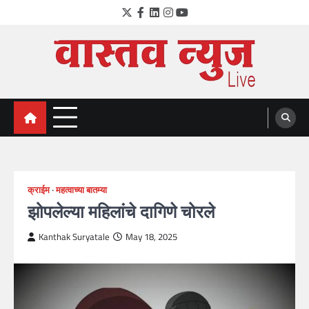
Skip
Twitter
Facebook
LinkedIn
Instagram
YouTube
to
content
VastavNEWSLive.com
a leading NEWS portal of Maharahstra
क्राईम
महत्वाच्या बातम्या
झोपलेल्या महिलांचे दागिणे चोरले
Kanthak Suryatale
May 18, 2025