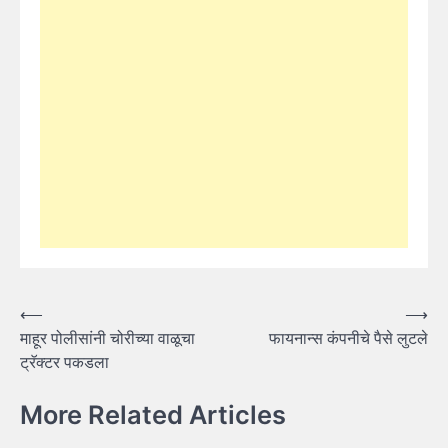
Post
⟵
⟶
माहूर पोलीसांनी चोरीच्या वाळूचा
फायनान्स कंपनीचे पैसे लुटले
navigation
ट्रॅक्टर पकडला
More Related Articles