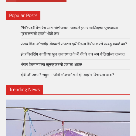
Popular Posts
PhD पदवी देणारेच आता संशोधनाला घाबरले ;उमर खालिदच्या पुस्तकाला
प्रशासनाची इतकी भीती का?
पंजाब किंवा कोणतीही शेतकरी संघटना इथॅनॉलला विरोध करणे परवडू शकते का?
इंदरजितसिंग बावरीच्या खून प्रकरणात के बी गँगचे पाच जण पोलिसांच्या ताब्यात
भंगार वेचणाऱ्याच्या खूनप्रकरणी एकाला अटक
दोषी की अक्षम? राहुल गांधींनी लोकसभेत मोदी-शाहांना विचारला जाब ?
Trending News