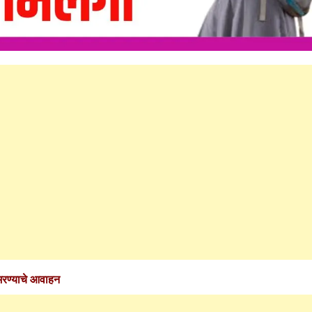
What Is a Front-End Deve
How to Become One, Salary
Kanthak Suryatale
April 30, 202
भरण्याचे आवाहन