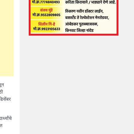
सून
ठी
िसेंबर
थ्यांचे
ृत