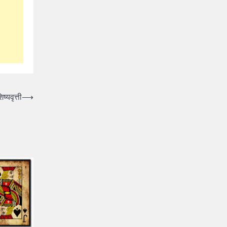
ष्यवृत्ती
⟶