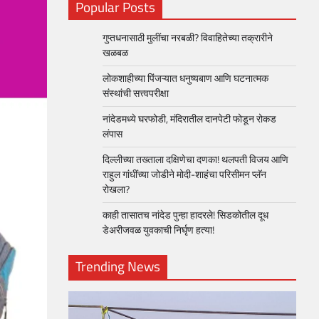
Popular Posts
गुप्तधनासाठी मुलींचा नरबळी? विवाहितेच्या तक्रारीने
खळबळ
लोकशाहीच्या पिंजऱ्यात धनुष्यबाण आणि घटनात्मक
संस्थांची सत्त्वपरीक्षा
नांदेडमध्ये घरफोडी, मंदिरातील दानपेटी फोडून रोकड
लंपास
दिल्लीच्या तख्ताला दक्षिणेचा दणका! थलपती विजय आणि
राहुल गांधींच्या जोडीने मोदी-शाहंचा परिसीमन प्लॅन
रोखला?
काही तासातच नांदेड पुन्हा हादरले! सिडकोतील दूध
डेअरीजवळ युवकाची निर्घृण हत्या!
Trending News