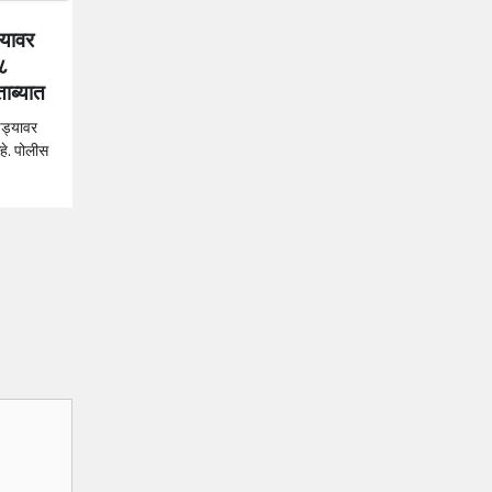
्यावर
८
ताब्यात
्ड्यावर
हे. पोलीस