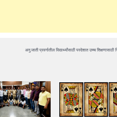
अनु.जाती प्रवर्गातील विद्यार्थ्यांसाठी परदेशात उच्च शिक्षणासाठी शि