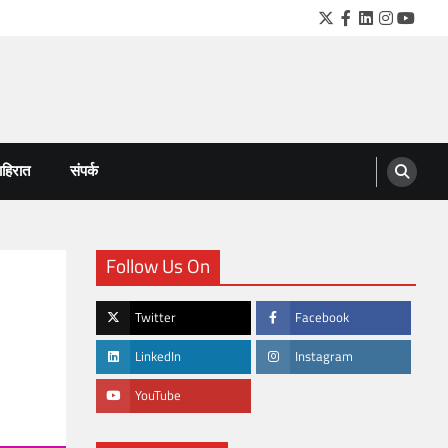
Twitter
Facebook
LinkedIn
Instagra
YouTu
हिरात
संपर्क
Follow Us On
Twitter
Facebook
LinkedIn
Instagram
YouTube