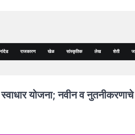
नांदेड
राजकारण
खेळ
सांस्कृतिक
लेख
शेती
जा
 स्वाधार योजना; नवीन व नुतनीकरणाचे