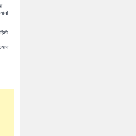
या
यांनी
ाहिती
ल्याण