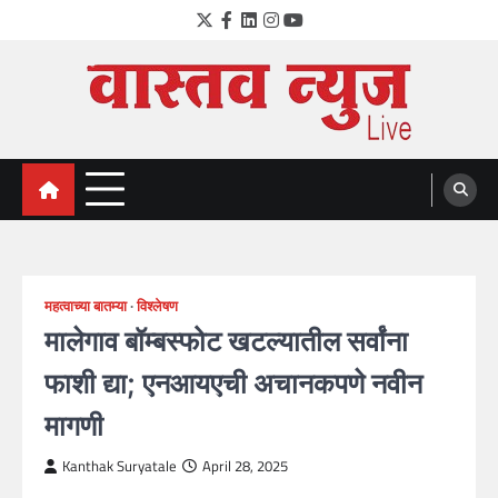
Skip
Twitter
Facebook
LinkedIn
Instagram
YouTube
to
content
VastavNEWSLive.com
a leading NEWS portal of Maharahstra
महत्वाच्या बातम्या
विश्लेषण
मालेगाव बॉम्बस्फोट खटल्यातील सर्वांना
फाशी द्या; एनआयएची अचानकपणे नवीन
मागणी
Kanthak Suryatale
April 28, 2025