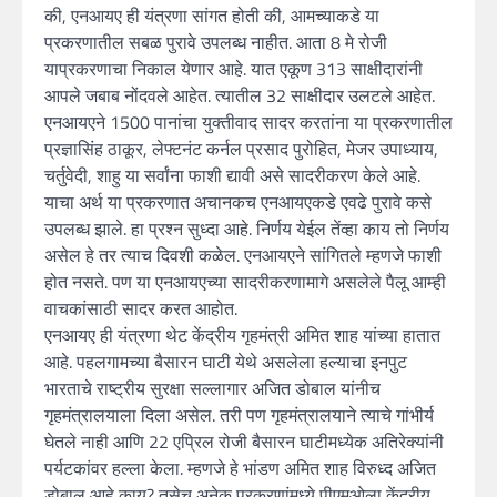
की, एनआयए ही यंत्रणा सांगत होती की, आमच्याकडे या
प्रकरणातील सबळ पुरावे उपलब्ध नाहीत. आता 8 मे रोजी
याप्रकरणाचा निकाल येणार आहे. यात एकूण 313 साक्षीदारांनी
आपले जबाब नोंदवले आहेत. त्यातील 32 साक्षीदार उलटले आहेत.
एनआयएने 1500 पानांचा युक्तीवाद सादर करतांना या प्रकरणातील
प्रज्ञासिंह ठाकूर, लेफ्टनंट कर्नल प्रसाद पुरोहित, मेजर उपाध्याय,
चर्तुवेदी, शाहु या सर्वांना फाशी द्यावी असे सादरीकरण केले आहे.
याचा अर्थ या प्रकरणात अचानकच एनआयएकडे एवढे पुरावे कसे
उपलब्ध झाले. हा प्रश्न सुध्दा आहे. निर्णय येईल तेंव्हा काय तो निर्णय
असेल हे तर त्याच दिवशी कळेल. एनआयएने सांगितले म्हणजे फाशी
होत नसते. पण या एनआयएच्या सादरीकरणामागे असलेले पैलू आम्ही
वाचकांसाठी सादर करत आहोत.
एनआयए ही यंत्रणा थेट केंद्रीय गृहमंत्री अमित शाह यांच्या हातात
आहे. पहलगामच्या बैसारन घाटी येथे असलेला हल्याचा इनपुट
भारताचे राष्ट्रीय सुरक्षा सल्लागार अजित डोबाल यांनीच
गृहमंत्रालयाला दिला असेल. तरी पण गृहमंत्रालयाने त्याचे गांभीर्य
घेतले नाही आणि 22 एप्रिल रोजी बैसारन घाटीमध्येक अतिरेक्यांनी
पर्यटकांवर हल्ला केला. म्हणजे हे भांडण अमित शाह विरुध्द अजित
डोबाल आहे काय? तसेच अनेक प्रकरणांमध्ये पीएमओला केंद्रीय