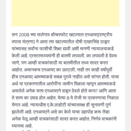
सन 2008 च्या मालेगाव बॉम्बस्फोट खटल्यात एनआयए(राष्ट्रीय
तपास यंत्रणा) ने आता त्या खटल्यातील दोषी प्रज्ञासिंह ठाकूर
यांच्यासह सर्वांना फाशीची शिक्षा द्यावी अशी मागणी न्यायालयाकडे
केली आहे. प्रसारमाध्यमांनी ही बातमी लपवली. का लपवली हे देवच
जाणे, पण आम्ही वाचकांसाठी या बातमीतील तथ्य सादर करत
आहोत. अचानकच एनआयए का उलटली. नाही तर काही वर्षांपुर्वी
हीच एनआयए आमच्याकडे सबळ पुरावे नाहीत असे सांगत होती. याचा
अर्थ या प्रकरणातील आरोपींना जामीन मिळावा म्हणून आमच्याकडे
असलेले अनेक सत्य एनआयएने दाबून ठेवले होते काय? आणि आता
ते सत्य का उघड होत आहेत. येत्या 8 मे रोजी या प्रकरणाचा निकाल
येणार आहे. न्यायाधीश ए.के.लाहोटी यांच्यासमक्ष ही सुनावणी पुर्ण
झालेली आहे. एनआयएने असे का केले याचा उहापोह करू तेंव्हा
अनेक पेलू आम्ही वाचकांसाठी सादर करत आहोत. निर्णय वाचकांनी
घ्यायचा आहे.