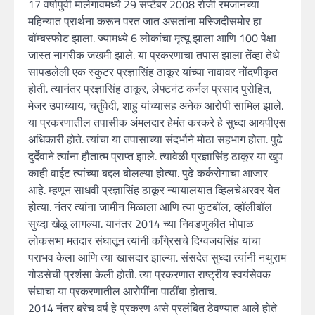
17 वर्षापुर्वी मालेगावमध्ये 29 सप्टेंबर 2008 रोजी रमजानच्या
महिन्यात प्रार्थना करून परत जात असतांना मस्जिदीसमोर हा
बॉम्बस्फोट झाला. ज्यामध्ये 6 लोकांचा मृत्यू झाला आणि 100 पेक्षा
जास्त नागरीक जखमी झाले. या प्रकरणाचा तपास झाला तेंव्हा तेथे
सापडलेली एक स्कुटर प्रज्ञासिंह ठाकूर यांच्या नावावर नोंदणीकृत
होती. त्यानंतर प्रज्ञासिंह ठाकूर, लेफ्टनंट कर्नल प्रसाद पुरोहित,
मेजर उपाध्याय, चर्तुवेदी, शाहु यांच्यासह अनेक आरोपी सामिल झाले.
या प्रकरणातील तपासीक अंमलदार हेमंत करकरे हे सुध्दा आयपीएस
अधिकारी होते. त्यांचा या तपासाच्या संदर्भाने मोठा सहभाग होता. पुढे
दुर्देवाने त्यांना हौतात्म प्राप्त झाले. त्यावेळी प्रज्ञासिंह ठाकूर या खुप
काही वाईट त्यांच्या बद्दल बोलल्या होत्या. पुढे कर्करोगाचा आजार
आहे. म्हणून साधवी प्रज्ञासिंह ठाकूर न्यायालयात व्हिलचेअरवर येत
होत्या. नंतर त्यांना जामीन मिळाला आणि त्या फुटबॉल, व्हॉलीबॉल
सुध्दा खेळू लागल्या. यानंतर 2014 च्या निवडणुकीत भोपाळ
लोकसभा मतदार संघातून त्यांनी कॉंगे्रसचे दिग्वजयसिंह यांचा
पराभव केला आणि त्या खासदार झाल्या. संसदेत सुध्दा त्यांनी नथुराम
गोडसेची प्रशंसा केली होती. त्या प्रकरणात राष्ट्रीय स्वयंसेवक
संघाचा या प्रकरणातील आरोपींना पाठींबा होताच.
2014 नंतर बरेच वर्ष हे प्रकरण असे प्रलंबित ठेवण्यात आले होते