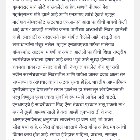
गृहमंत्रालयाने डोळे दाखवलेले आहेत. म्हणजे पीएमओ पेक्षा
गृहमंत्रालय मोठे झाले आहे आणि एनआयए त्यांचे ऐकते म्हणून
मालेगाव बॉम्बस्फोट खटल्यात एनआयएने आता फाशीची मागणी केली
आहे काय? आजही भारतीय जनता पार्टीच्या अध्यक्षांची निवड झालेली
नाही. त्यासाठी आरएसएसने नाव घोषीत केलेले आहे. परंतू ते नाव
सत्ताधाऱ्यांना मंजुर नसेल. म्हणून एनआयएच्या मार्फत मालेगाव
बॉम्बस्फोट खटल्या मागणी करण्यात आलेली फाशीची शिक्षा राष्ट्रीय
स्वयंसेवक संघाला इशारा आहे काय? पुढे असे सुध्दा होण्याची
शक्यता नाकारता येणार नाही की, केंद्रात बसलेले दोन गुजराती
नवीन सरसंघचालक निवडतील आणि यापेक्षा जास्त दबाव आला तर
सध्याच्या सरसंघचालकांना अटक सुध्दा होईल. भारतीय आध्यात्मिक
दृष्टीकोणातून देशासमोर तयार झालेला हा भस्मासुर संपविण्यासाठी
प्रभु विष्णुला पुन्हा एकदा सुंदरीचे रुप घ्यावे लागेल असे वाटते.
एनआयएचे हे सादरीकरण गिव्ह ऍन्ड टेकचा प्रकार असू शकतो ना?
म्हणजे तुम्ही आमच्यासाठी हे करा आम्ही तुमच्यासाठी ते करू.
आरएसएसविरुध्द धनुष्यावर लावलेला हा बाण आहे. तो फक्त
सोडायचा आहे. अजित डोबाल भारताचे जेम्स बॉंन्ड आहेत. मग त्यांची
किंमत काय होत आहे. त्यांचा ईतिहास पाहिला, वाचला, समजून