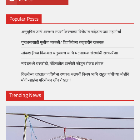
Popular Posts
अनुसूचित जाती आरक्षण उपवर्गीकरणाच्या विरोधात नांदेडात उद्या महामोर्चा
गुप्तधनासाठी मुलींचा नरबळी? विवाहितेच्या तक्रारीने खळबळ
लोकशाहीच्या पिंजऱ्यात धनुष्यबाण आणि घटनात्मक संस्थांची सत्त्वपरीक्षा
नांदेडमध्ये घरफोडी, मंदिरातील दानपेटी फोडून रोकड लंपास
दिल्लीच्या तख्ताला दक्षिणेचा दणका! थलपती विजय आणि राहुल गांधींच्या जोडीने
मोदी-शाहंचा परिसीमन प्लॅन रोखला?
Trending News