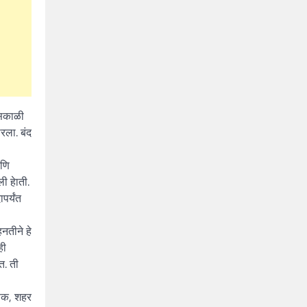
 सकाळी
रला. बंद
आणि
ी हेाती.
पर्यंत
नतीने हे
ही
त. ती
्षक, शहर