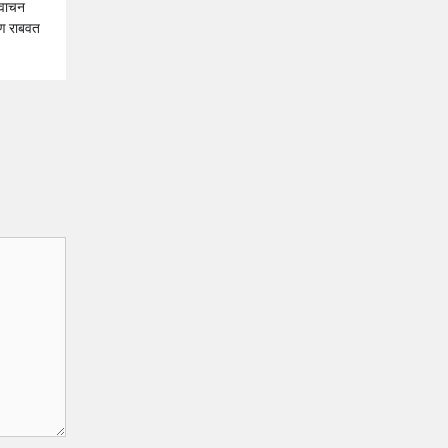
 ‘वाचन
पण राबवत