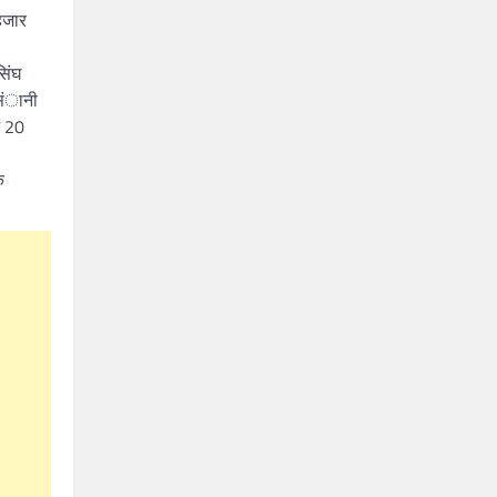
हजार
िंघ
ीसंानी
न 20
क