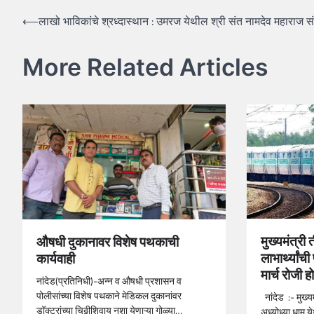
Post
⟵
लाखो भाविकांचे श्रध्दास्थान : उमरज येथील श्री संत नामदेव महाराज स
navigation
More Related Articles
मुख्यमंत्री
औषधी दुकानावर विशेष पथकाची
लाभार्थ्यांची
कार्यवाही
मार्च रोजी 
नांदेड(प्रतिनिधी)-अन्न व औषधी प्रशासन व
पोलीसांच्या विशेष पथकाने मेडिकल दुकानांवर
नांदेड :- मुख्यम
डॉक्टरांच्या चिठ्ठीशिवाय नशा येणाऱ्या गोळ्या…
अध्योध्या धाम ये