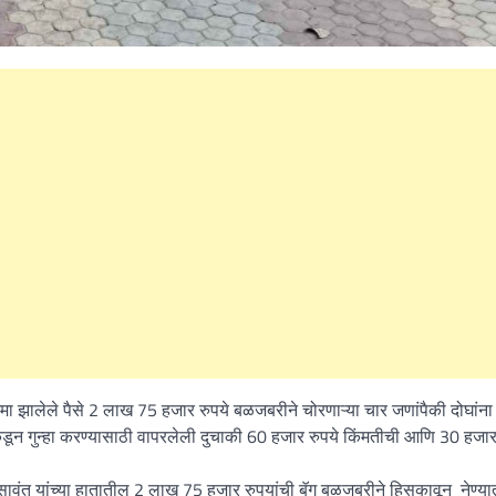
जमा झालेले पैसे 2 लाख 75 हजार रुपये बळजबरीने चोरणाऱ्या चार जणांपैकी दोघांना
डून गुन्हा करण्यासाठी वापरलेली दुचाकी 60 हजार रुपये किंमतीची आणि 30 हजार
सावंत यांच्या हातातील 2 लाख 75 हजार रुपयांची बॅग बळजबरीने हिसकावून नेण्