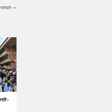
ल पकडले
⟶
करते’-