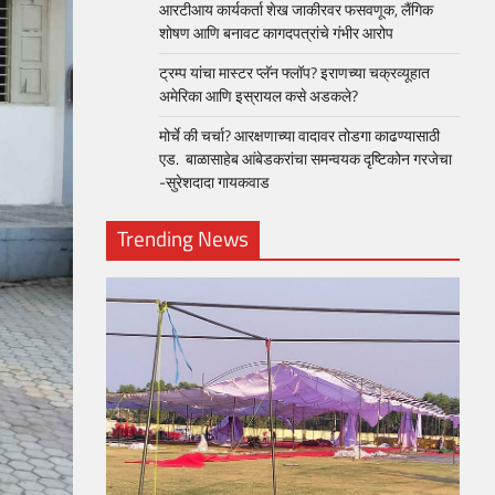
आरटीआय कार्यकर्ता शेख जाकीरवर फसवणूक, लैंगिक
शोषण आणि बनावट कागदपत्रांचे गंभीर आरोप
ट्रम्प यांचा मास्टर प्लॅन फ्लॉप? इराणच्या चक्रव्यूहात
अमेरिका आणि इस्रायल कसे अडकले?
मोर्चे की चर्चा? आरक्षणाच्या वादावर तोडगा काढण्यासाठी
एड. बाळासाहेब आंबेडकरांचा समन्वयक दृष्टिकोन गरजेचा
-सुरेशदादा गायकवाड
Trending News
loper?
, Skills
1