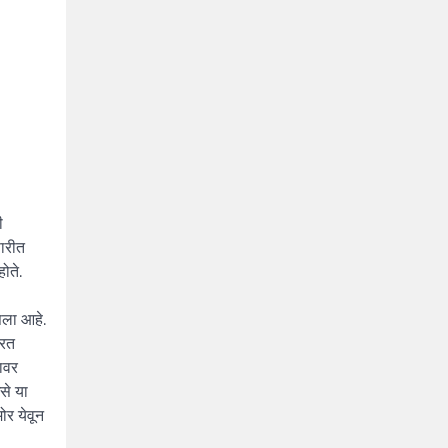
ी
सारीत
ोते.
सला आहे.
ारत
लावर
से या
ोर येवून