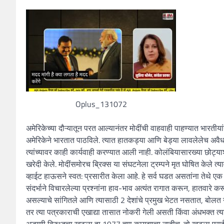
Oplus_131072
अमेरिकेच्या दौऱ्यातून परत आल्यानंतर मोदींची वाहवाही पाहण्यात भारतीय
अमेरिकेने भारतात पाठविले. त्यात हातकड्या आणि बेड्या लावलेलेच अवै
त्यांच्यावर काही कार्यवाही करण्यात आली नाही. कोलंबियासारख्या छोट
खरेदी केले. मोदींसमोरच ब्रिक्स या संघटनेला ट्रम्पने मृत घोषित केले त्
व्हाईट हाऊसने स्वत: प्रसारीत केला आहे. हे सर्व घडत असतांना तेथे एक
संदर्भाने विचारलेल्या प्रश्नांना हाव-भाव अत्यंत रागात करून, हातवारे
असल्याचे सांगितले आणि त्यासाठी 2 देशांचे प्रमुख भेटत नसतात, बोलत 
तर त्या पत्रकाराची एखाद्या तासात नोकरी गेली असती किंवा अंधभक्त त्
अडाणी विरुध्दचा खटला हा 1977 च्या कायद्याचा नाहीच. तो खटला एसईसीन