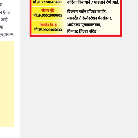
या
ज ऍन्ड
 आहे.
या
ुटूंबकम.