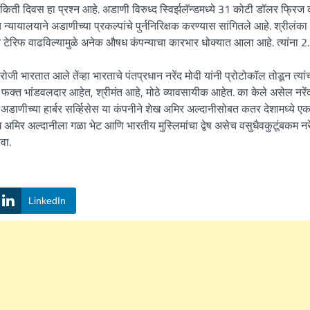
किती दिवस हा प्रश्न आहे. अडाणी विरुध्द स्विर्झलॅन्डमध्ये 31 कोटी डॉलर फ्रिज
 न्यायालयाने अडाणीच्या प्रकल्पांचे पुर्ननिरिक्षक करण्यास सांगितले आहे. श्रीलंक
ंवर टेरिफ वाढविल्यामुळे अनेक औषध कंपन्याचा कारभार धोक्यात आला आहे. त्यांना 2
ोजी भारतात आले तेंव्हा भारताचे पंतप्रधान नरेंद मोदी यांनी प्रोटोकॉल तोडून त्यांच
 फक्त भांडवलदार आहेत, श्रीमंत आहे, मोठे व्यावसायीक आहेत. का केले असेल नरेंद
ी अडाणीच्या हार्बर सर्व्हिसेस या कंपनीने शेख अमिर अल्दानीसोबत कतर देशामध्ये ए
 अमिर अल्दानीला गळा भेट आणि भारतीय मुस्लिमांचा द्वेष असेच वसुधैवकुटूंबकम नरें
वा.
LinkedIn