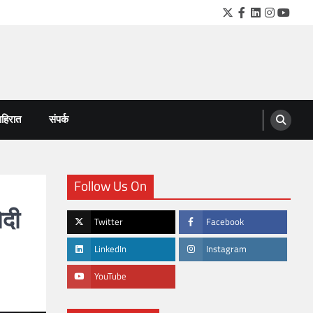
Twitter
Facebook
LinkedIn
Instagra
YouTu
हिरात
संपर्क
Follow Us On
ोदी
Twitter
Facebook
LinkedIn
Instagram
YouTube