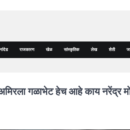
नांदेड
राजकारण
खेळ
सांस्कृतिक
लेख
शेती
जा
 अमिरला गळाभेट हेच आहे काय नरेंद्र म