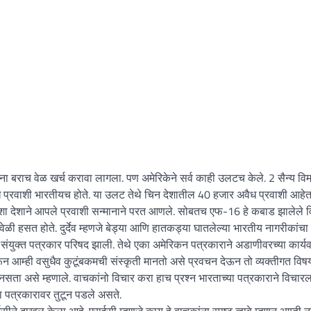
ांना बराच वेळ खर्च करावा लागला. पण अमेरिकेने सर्व काही उलटच केले. 2 सैन्य वि
ध प्रवाशी भारतीयच होते. या उलट तेथे चिन देशातील 40 हजार अवैध प्रवाशी आहेत
्याशा देशाने आपले प्रवाशी सन्मानाने परत आणले. सोबतच एफ-16 हे कबाड झालेले 
यावेळी हसत होते. दुर्देव म्हणजे बेड्या आणि हातकड्या घातलेल्या भारतीय नागरीकांचा
 संयुक्त पत्रकार परिषद झाली. तेथे एका अमेरिकन पत्रकाराने अडाणीवरच्या कार्यव
 करून आम्ही वसुधैव कुटूंबकमची संस्कृती मानतो असे प्रवचन देऊन तो व्यक्तीगत विष
नसता असे म्हणाले. वाचकांनो विचार करा हाच प्रश्न भारताच्या पत्रकाराने विचा
या पत्रकारावर तुटून पडले असते.
े दाखल केला आहे. एसईसी म्हणजे काय हे वाचकांना स्पष्ट व्हावे म्हणून आम्ही 