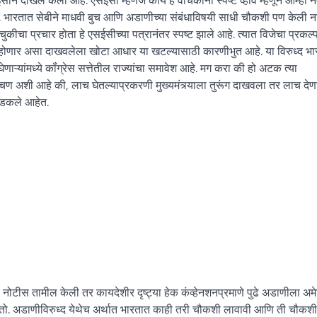
. भारतात सेबीने माधवी बुच आणि अडाणीच्या संबंधाविषयी साधी चौकशी पण केली न
कीचा प्रचार होता हे एसईसीच्या पत्रानंतर स्पष्ट झाले आहे. त्यात विजेचा प्रकल्
दा होणार असा दाखवलेला खोटा आधार या खटल्यासाठी कारणीभुत आहे. या विरुध्द भ
ाऱ्यांमध्ये कॉंग्रेस सत्तेतील राज्यांचा समावेश आहे. मग करा की हो अटक त्या
ात अडचण अशी आहे की, लाच घेतल्याप्रकरणी मुख्यमंत्र्याला तुरूंग दाखवला तर लाच देणा
 अडकले आहेत.
टीस तामील केली तर कायदेशीर दृष्ट्या हेक कंव्हेनशनप्रमाणे पुढे अडाणीला अमेर
वू शकतो. अडाणीविरुध्द येथेच अर्थात भारतात काही तरी चौकशी लावावी आणि ती चौकशी