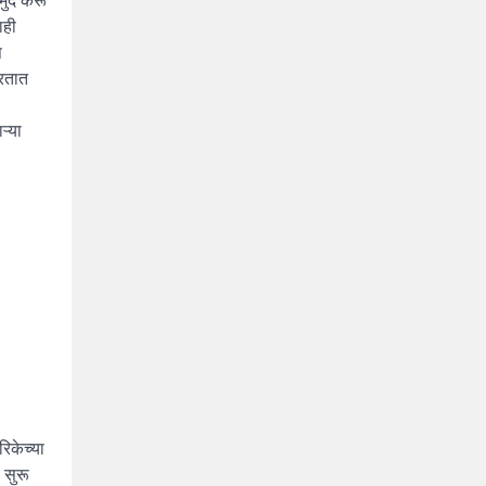
ाही
प
ारतात
ऱ्या
िकेच्या
 सुरू