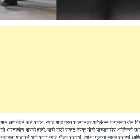
What Is a Front-End Deve
How to Become One, Salary
Kanthak Suryatale
April 30, 202
अपमान अमेरिकेने केले आहेत. त्यात मोदी परत आल्यानंतर अमेरिकन वायुसेनेचे दोन वि
ली भारताचीच माणसे होती. याही मोठी संकट नरेंद्र मोदी यांच्यासमोर अमेरिकेने उभे
रत सरकारला पाठविले आहे आणि त्यात गौतम अडाणी, त्यांचा पुतण्या सागर अडाणी आण