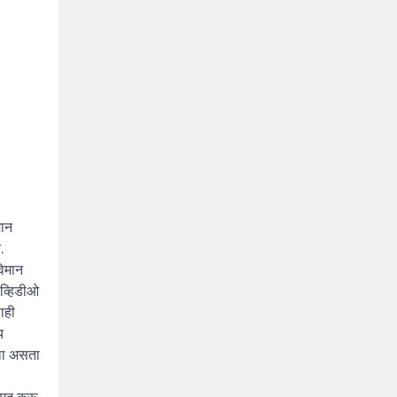
मान
.
विमान
 व्हिडीओ
ाही
य
रला असता
नमुद करू