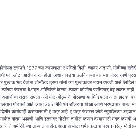
डोनॉल्ड ट्रम्पने 1977 च्या कायद्याला स्थगिती दिली. त्यावर अडाणी, मोदीच्या खरेद
रोधी पक्ष खोटा आरोप करत होता. अशा वावड्या उठविणाऱ्या बातम्या जोरदारपणे प्र
 पुस्तक भेट देतांना डोनॉल्ड ट्रम्प यांनी त्या पुस्तकावर महान व्यक्ती असे लिहिले ह
त्यांच्या जेवढ्या बेअब्रु अमेरिकेने केल्या. त्याला कोणीच प्रतिसाद देवू शकत नाही.
णजे अडाणीचा त्रास संपला असे मोठ-मोठ्याने ओरडणाऱ्या मिडियाला आता झटका ब
ंत्रालयात पोहचले आहे. त्यात 265 मिलियन डॉलरचा धोखा आणि भ्रष्टाचार बाबत भ
ेशीर कार्यवाही करण्यासाठी हे पत्र आहे. हे पत्र फेडरल कोर्ट न्युयॉर्कच्या अहवा
या मार्फत गौतम अडाणी आणि इतरांवर नोटीस तामील करून देण्यासाठी मदत करावी अ
ते अमेरिकेच्या ताब्यात नाहीत. आता हा मोठा धर्मसंकटाचा प्रश्न नरेंद्र मोदींसम