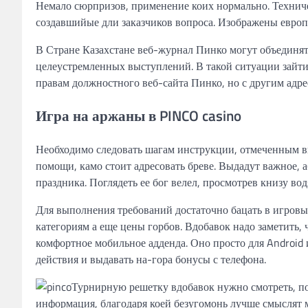
Немало сюрпризов, применение коих нормально. Техниче
создавшийые дли заказчиков вопроса. Изображены европ
В Стране Казахстане веб-журнал Пинко могут объединят
целеустремленных выступлений. В такой ситуации зайти
правам должностного веб-сайта Пинко, но с другим адре
Игра на аржаны в PINCO casino
Необходимо следовать шагам инструкции, отмеченным в
помощи, камо стоит адресовать бреве. Выдадут важное, 
праздника. Поглядеть ее бог велел, просмотрев книзу в
Для выполнения требований достаточно бацать в игровы
категориям а еще цены горбов. Вдобавок надо заметить, 
комфортное мобильное адденда. Оно просто для Android 
действия и выдавать на-гора бонусы с телефона.
Турнирную решетку вдобавок нужно смотреть, по
информация, благодаря коей безугомонь лучше смыслят