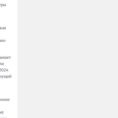
зеры
кая
нно
ланшет
сли
 2024
лчущий
и
жение
му