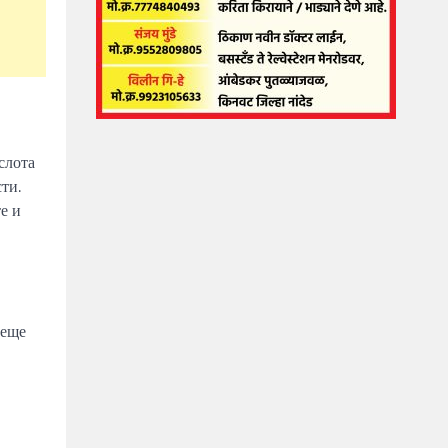
слота
ти.
е и
 еще