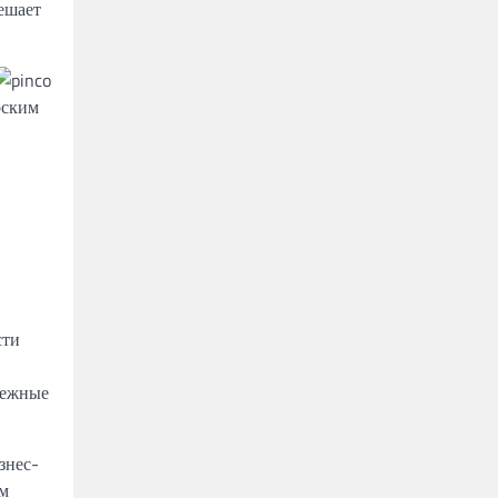
ешает
рским
сти
тежные
знес-
им