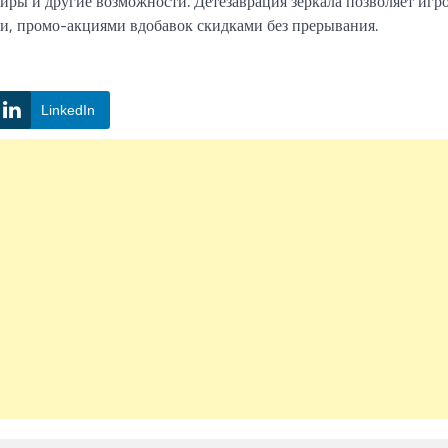
иры и другие возможности. Детезаврация зеркала позволяет игр
и, промо-акциями вдобавок скидками без прерывания.
LinkedIn