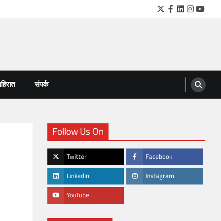
Twitter
Facebook
LinkedIn
Instagra
YouTu
हिरात
संपर्क
Follow Us On
Twitter
Facebook
LinkedIn
Instagram
YouTube