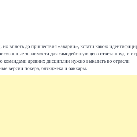
What Is a Front-End Deve
How to Become One, Salary
Kanthak Suryatale
April 30, 202
, но вплоть до пришествия «аварии», кстати какою идентифици
исованные значимости для самодействующего ответа пруд, и иг
о командами древних дисциплин нужно выкапать во отрасли
ые версии покера, блэкджека и баккары.