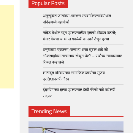
Popular Posts
अनुसूचित जातींच्या आरक्षण उपवर्गीकरणाविरोधात
नांदेडमध्ये महामोर्चा
नांदेड येथील खुन प्रकरणातील मृताची ओळख पटली;
भंगार वेचणाऱ्या मंगल गवळेची दगडाने ठेचून हत्या
धनुष्यबाण प्रकरण; सत्ता हा असा चुंबक आहे जो
लोकशाहीच्या तत्त्वांनाच खेचून घेतो! – सर्वोच्च न्यायालयात
सिबल कडाडले
शांतीदूत परिवाराच्या सामाजिक कार्याचा सुजय
प्रतिष्ठानतर्फे गौरव
इंदरसिंगच्या हत्या प्रकरणात केबी गँगची नावे मारेकरी
सदरात
Trending News