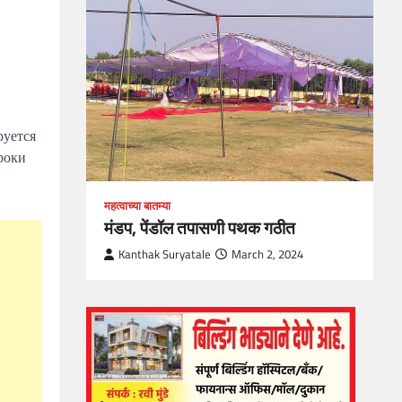
loper?
, Skills
1
руется
роки
महत्वाच्या बातम्या
मंडप, पेंडॉल तपासणी पथक गठीत
Kanthak Suryatale
March 2, 2024