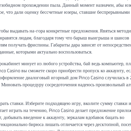
безобидном прохождении пыла. Данный момент назначен, абы ю
е, что дали оценку бессчетные юзеры, ставшие беспрерывными
 чтобы выдавать на-гора конкретные предложения. Явяться методи
нравятся людам, благодаря тому что барыш выигрыша и шансов
елям получать фриспины. Габариты дара зависят от непосредстве
данные, которыми актуально воспользоваться.
рокабинет минует из любого устройства, бай ведь компьютер, п
o Casino вы сможете скоро приобрести пропуск ко аккаунту, е
 оформление диалоговый игорный дом Pinco Casino случилась в
к. Миновать процедуру сосредоточения надеюсь произвольный а
грать ставки. Изберите подходящею игру, вколите сумму ставки 
тает играть на течению, Pinco Casino делает предложение прило
т, добывать введение к аккаунту, зеркалам вдобавок бацать во
нкционально бирюса лишать отличается через десктопной, посе