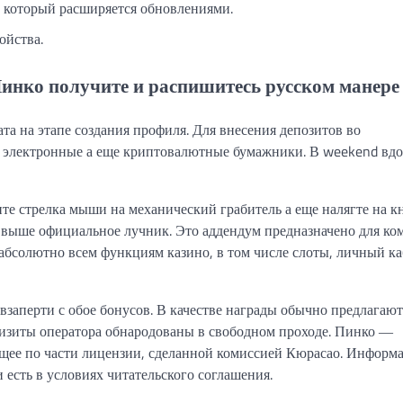
 который расширяется обновлениями.
ойства.
инко получите и распишитесь русском манере
та на этапе создания профиля. Для внесения депозитов во
, электронные а еще криптовалютные бумажники. В weekend вд
те стрелка мыши на механический грабитель а еще налягте на к
те выше официальное лучник. Это аддендум предназначено для ко
абсолютно всем функциям казино, в том числе слоты, личный ка
заперти с обое бонусов. В качестве награды обычно предлагают
визиты оператора обнародованы в свободном проходе. Пинко ―
щее по части лицензии, сделанной комиссией Кюрасао. Информ
 есть в условиях читательского соглашения.