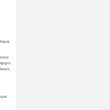
обавок
нопку
мфорта
бинет,
ация