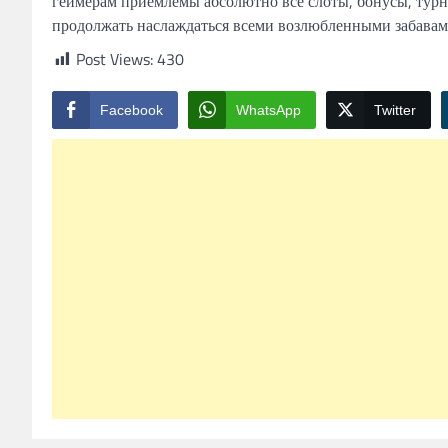
геймерам приемлемы абсолютно все слоты, бонусы, турн
продолжать наслаждаться всеми возлюбленными забавам
Post Views:
430
Facebook
WhatsApp
Twitter