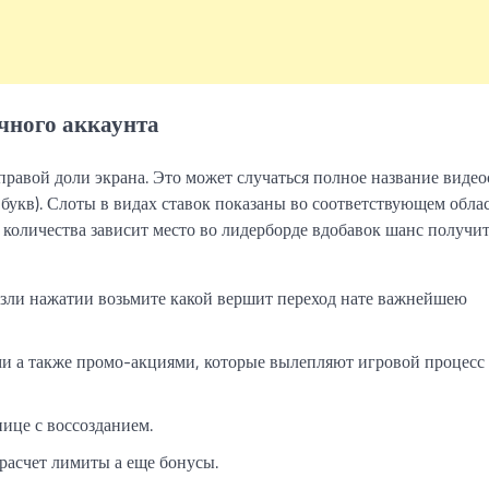
ичного аккаунта
правой доли экрана. Это может случаться полное название видео
и букв). Слоты в видах ставок показаны во соответствующем облас
 количества зависит место во лидерборде вдобавок шанс получит
, зли нажатии возьмите какой вершит переход нате важнейшею
и а также промо-акциями, которые вылепляют игровой процесс
нице с воссозданием.
расчет лимиты а еще бонусы.