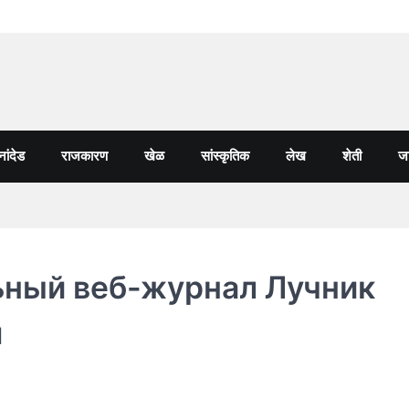
नांदेड
राजकारण
खेळ
सांस्कृतिक
लेख
शेती
जा
ьный веб-журнал Лучник
я