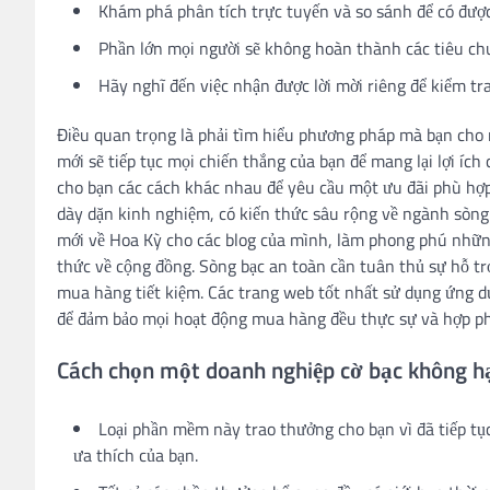
Khám phá phân tích trực tuyến và so sánh để có được 
Phần lớn mọi người sẽ không hoàn thành các tiêu chuẩ
Hãy nghĩ đến việc nhận được lời mời riêng để kiểm tr
Điều quan trọng là phải tìm hiểu phương pháp mà bạn cho 
mới sẽ tiếp tục mọi chiến thắng của bạn để mang lại lợi íc
cho bạn các cách khác nhau để yêu cầu một ưu đãi phù hợp
dày dặn kinh nghiệm, có kiến ​​thức sâu rộng về ngành sòn
mới về Hoa Kỳ cho các blog của mình, làm phong phú những 
thức về cộng đồng. Sòng bạc an toàn cần tuân thủ sự hỗ trợ
mua hàng tiết kiệm. Các trang web tốt nhất sử dụng ứng d
để đảm bảo mọi hoạt động mua hàng đều thực sự và hợp p
Cách chọn một doanh nghiệp cờ bạc không hạ
Loại phần mềm này trao thưởng cho bạn vì đã tiếp tụ
ưa thích của bạn.