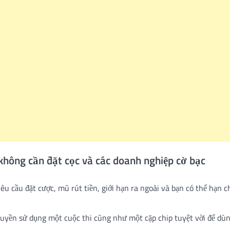
What Is a Front-End Deve
How to Become One, Salary
Kanthak Suryatale
April 30, 202
 không cần đặt cọc và các doanh nghiệp cờ bạc
 cầu đặt cược, mũ rút tiền, giới hạn ra ngoài và bạn có thể hạn c
quyền sử dụng một cuộc thi cũng như một cặp chip tuyệt vời để dùn