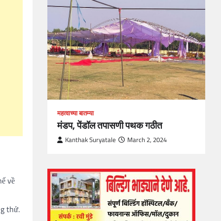
loper?
, Skills
1
महत्वाच्या बातम्या
मंडप, पेंडॉल तपासणी पथक गठीत
Kanthak Suryatale
March 2, 2024
hế về
g thử.