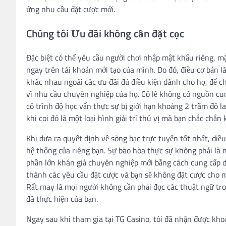
ứng nhu cầu đặt cược mới.
Chúng tôi Ưu đãi không cần đặt cọc
Đặc biệt có thể yêu cầu người chơi nhập mật khẩu riêng, m
ngay trên tài khoản mới tạo của mình. Do đó, điều cơ bản l
khác nhau ngoài các ưu đãi đủ điều kiện dành cho họ, để 
vì nhu cầu chuyên nghiệp của họ. Có lẽ không có nguồn cun
có trình độ học vấn thực sự bị giới hạn khoảng 2 trăm đô la
khi coi đó là một loại hình giải trí thú vị mà bạn chắc chắ
Khi đưa ra quyết định về sòng bạc trực tuyến tốt nhất, điều
hệ thống của riêng bạn. Sự bão hòa thực sự không phải là 
phần lớn khán giả chuyên nghiệp mới bằng cách cung cấp d
thành các yêu cầu đặt cược và bạn sẽ không đặt cược cho m
Rất may là mọi người không cần phải đọc các thuật ngữ t
đã thực hiện của bạn.
Ngay sau khi tham gia tại TG Casino, tôi đã nhận được kho