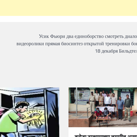
Усик Фьюри два единоборство смотреть диал
видеоролики прямая биосинтез открытой тренировки бо
18 декабря Бильдте
दरोडा टाकण्याच्या तयारीत असण