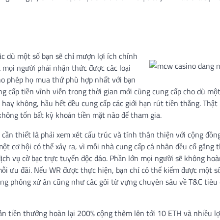
ặc dù một số bạn sẽ chỉ mượn lợi ích chính
à mọi người phải nhận thức được các loại
cho phép họ mua thứ phù hợp nhất với bạn
g cấp tiền vĩnh viễn trong thời gian mới cũng cung cấp cho dù mộ
 hay không, hầu hết đều cung cấp các giới hạn rút tiền thẳng. Thật 
n không tốn bất kỳ khoản tiền mặt nào để tham gia.
 cần thiết là phải xem xét cấu trúc và tính thân thiện với cộng đồn
một cơ hội có thể xảy ra, vì mỗi nhà cung cấp cá nhân đều cố gắng 
ịch vụ cờ bạc trực tuyến độc đáo. Phần lớn mọi người sẽ không ho
ỗi ưu đãi. Nếu WR được thực hiện, bạn chỉ có thể kiếm được một số
rong phòng xử án cũng như các gói từ vựng chuyên sâu về T&C tiêu
ản tiền thưởng hoàn lại 200% cộng thêm lên tới 10 ETH và nhiều lợ