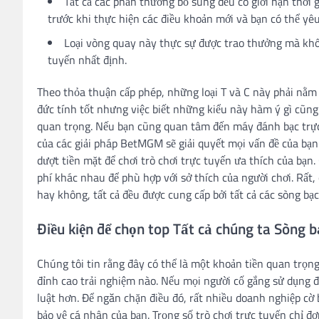
Tất cả các phần thưởng bổ sung đều có giới hạn thời 
trước khi thực hiện các điều khoản mới và bạn có thể yêu
Loại vòng quay này thực sự được trao thưởng mà không
tuyến nhất định.
Theo thỏa thuận cấp phép, những loại T và C này phải nằm d
đức tính tốt nhưng việc biết những kiểu này hàm ý gì cũng
quan trọng. Nếu bạn cũng quan tâm đến máy đánh bạc trực 
của các giải pháp BetMGM sẽ giải quyết mọi vấn đề của bạn!
dượt tiền mặt để chơi trò chơi trực tuyến ưa thích của bạn
phí khác nhau để phù hợp với sở thích của người chơi. Rất, 
hay không, tất cả đều được cung cấp bởi tất cả các sòng bạ
Điều kiện để chọn top Tất cả chúng ta Sòng b
Chúng tôi tin rằng đây có thể là một khoản tiền quan trọn
đỉnh cao trải nghiệm nào. Nếu mọi người cố gắng sử dụng đ
luật hơn. Để ngăn chặn điều đó, rất nhiều doanh nghiệp cờ
bảo vệ cá nhân của bạn. Trọng số trò chơi trực tuyến chỉ đơ