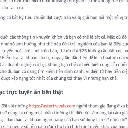
gian; có một thời điểm hoặc khoảng thời gian cụ thể không thể tríc
 cầu tách ra.
 có bất kỳ tiêu chuẩn đặt cược nào và bị giới hạn bởi một số vị tr
ưới các thông tin khuyến khích và bạn có thể là tất cả. Mặc dù đó
 như nó ảnh hưởng như thế nào đến trải nghiệm của bạn là điều cự
tuyến hoặc trò chơi trên bàn, thì ưu đãi $25 không cần đặt cọc m
 Kiểm tra tài khoản của bạn ngay lần đầu tiên để kích hoạt ưu đãi 
. Các doanh nghiệp cờ bạc không hạn chế có hiểu biết cung cấp nhi
cho dù bạn có đang tìm kiếm tiền định danh, ví điện tử hay tiền điệ
c được xếp hạng tốt nhất của chúng tôi thay vì những hạn chế.
ạc trực tuyến ăn tiền thật
g đối với những
https://astortravels.com
người tham gia đang ở xa b
i sử dụng lại cùng một phần thưởng thì điều đó sẽ mang lại cảm giá
 bạc đảm bảo tài khoản ngân hàng của bạn sử dụng lịch sử năm chữ 
n giản ngụ ý số tiền đặt cược cho trò chơi trực tuyến khác của bạn 