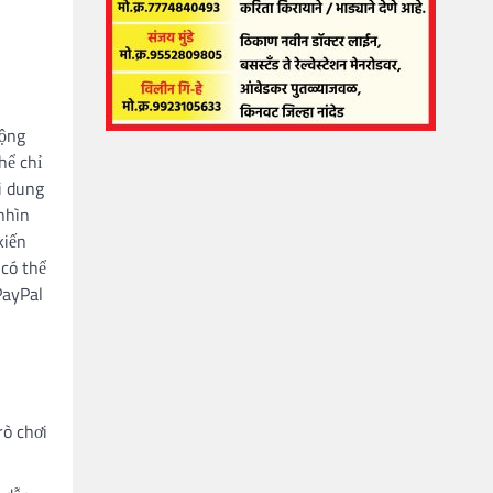
động
hể chỉ
i dung
nhìn
ến ​​
 có thể
PayPal
rò chơi