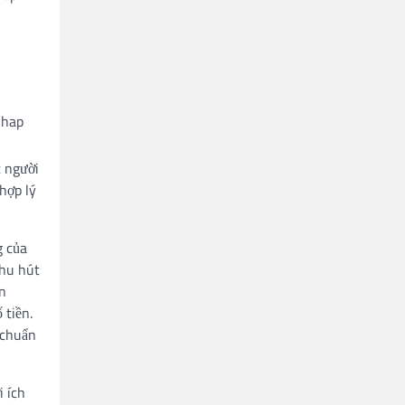
t người
hợp lý
g của
thu hút
àn
 tiền.
 chuẩn
i ích