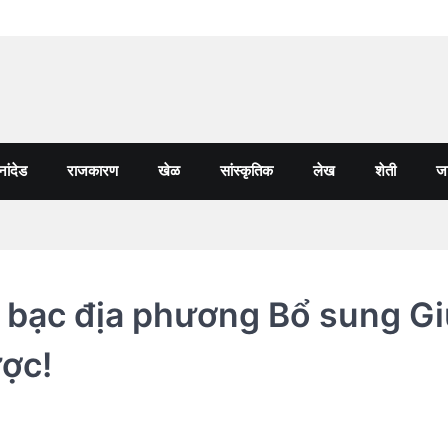
नांदेड
राजकारण
खेळ
सांस्कृतिक
लेख
शेती
जा
 bạc địa phương Bổ sung G
ợc!