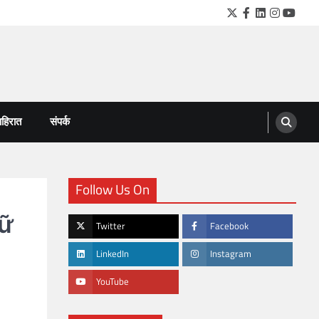
Twitter
Facebook
LinkedIn
Instagra
YouTu
हिरात
संपर्क
Follow Us On
iữ
Twitter
Facebook
LinkedIn
Instagram
YouTube