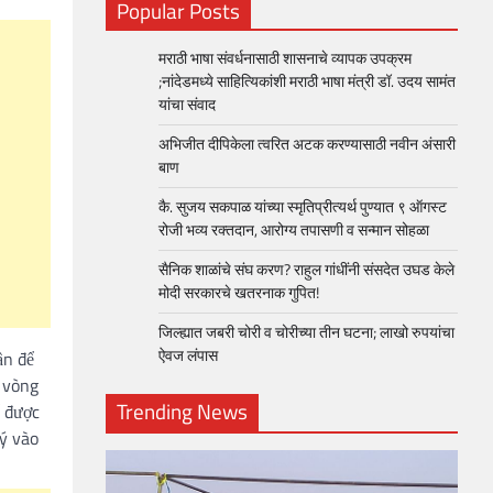
Popular Posts
मराठी भाषा संवर्धनासाठी शासनाचे व्यापक उपक्रम
;नांदेडमध्ये साहित्यिकांशी मराठी भाषा मंत्री डॉ. उदय सामंत
यांचा संवाद
अभिजीत दीपिकेला त्वरित अटक करण्यासाठी नवीन अंसारी
बाण
कै. सुजय सकपाळ यांच्या स्मृतिप्रीत्यर्थ पुण्यात ९ ऑगस्ट
रोजी भव्य रक्तदान, आरोग्य तपासणी व सन्मान सोहळा
सैनिक शाळांचे संघ करण? राहुल गांधींनी संसदेत उघड केले
मोदी सरकारचे खतरनाक गुपित!
जिल्ह्यात जबरी चोरी व चोरीच्या तीन घटना; लाखो रुपयांचा
ऐवज लंपास
ần để
c vòng
Trending News
ể được
ý vào