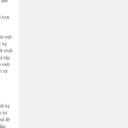
h dẫn
í trực
 là một
c kỳ
ới nhất
và tập
ều mức
n tử
ất kỳ
c kỷ
số để
đáp