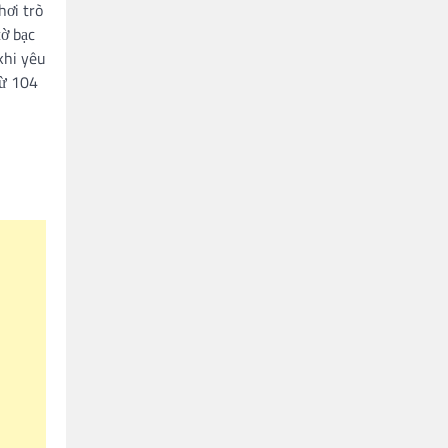
hơi trò
cờ bạc
khi yêu
từ 104