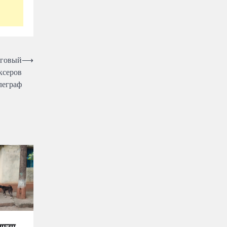
оговый
⟶
ксеров
леграф
ाऱ्या