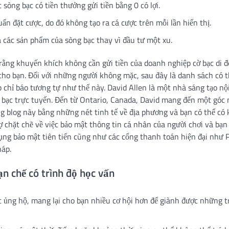
sòng bạc có tiền thưởng gửi tiền bằng 0 có lợi.
n đặt cược, do đó không tạo ra cá cược trên mỗi lần hiển thị.
a các sản phẩm của sòng bạc thay vì đầu tư một xu.
rằng khuyến khích không cần gửi tiền của doanh nghiệp cờ bạc di 
h cho bạn. Đối với những người không mặc, sau đây là danh sách có t
 chỉ báo tương tự như thế này. David Allen là một nhà sáng tạo nộ
g bạc trực tuyến. Đến từ Ontario, Canada, David mang đến một góc 
blog này bằng những nét tinh tế về địa phương và bạn có thể có ki
 chặt chẽ về việc bảo mật thông tin cá nhân của người chơi và bạn
ụng bảo mật tiên tiến cũng như các cổng thanh toán hiện đại như 
háp.
n chế có trình độ học vấn
c ủng hộ, mang lại cho bạn nhiều cơ hội hơn để giành được những t