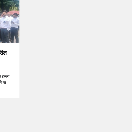
वरील
च हल्ला
ने या