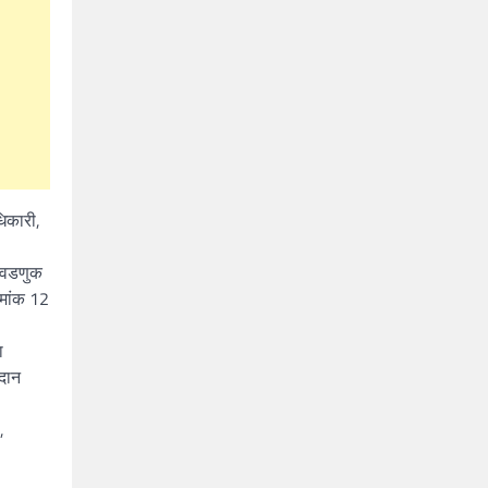
धिकारी,
निवडणुक
रमांक 12
ा
तदान
,