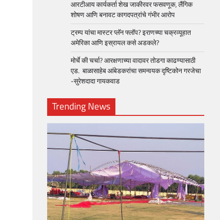
आरटीआय कार्यकर्ता शेख जाकीरवर फसवणूक, लैंगिक
शोषण आणि बनावट कागदपत्रांचे गंभीर आरोप
ट्रम्प यांचा मास्टर प्लॅन फ्लॉप? इराणच्या चक्रव्यूहात
अमेरिका आणि इस्रायल कसे अडकले?
मोर्चे की चर्चा? आरक्षणाच्या वादावर तोडगा काढण्यासाठी
एड. बाळासाहेब आंबेडकरांचा समन्वयक दृष्टिकोन गरजेचा
-सुरेशदादा गायकवाड
Trending News
loper?
, Skills
1