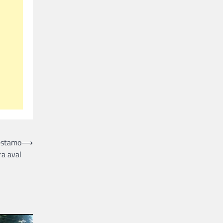
estamo
⟶
ra aval