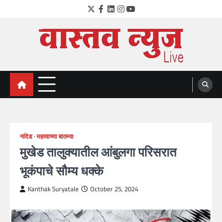
Skip
Twitter
Facebook
LinkedIn
Instagram
YouTube
to
content
VastavNEWSLive.com
a leading NEWS portal of Maharahstra
नांदेड
महत्वाच्या बातम्या
मुखेड तालुक्यातील आंबुलगा परिसरात
भूकंपाचे सौम्य धक्के
Kanthak Suryatale
October 25, 2024