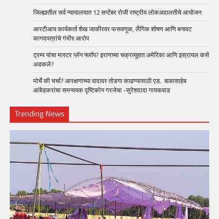
जिल्ह्यातील सर्व न्यायालयात 12 सप्टेंबर रोजी राष्ट्रीय लोकअदालतीचे आयोजन
आरटीआय कार्यकर्ता शेख जाकीरवर फसवणूक, लैंगिक शोषण आणि बनावट
कागदपत्रांचे गंभीर आरोप
ट्रम्प यांचा मास्टर प्लॅन फ्लॉप? इराणच्या चक्रव्यूहात अमेरिका आणि इस्रायल कसे
अडकले?
मोर्चे की चर्चा? आरक्षणाच्या वादावर तोडगा काढण्यासाठी एड. बाळासाहेब
आंबेडकरांचा समन्वयक दृष्टिकोन गरजेचा -सुरेशदादा गायकवाड
Trending News