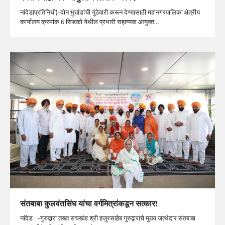
नांदेड(प्रतिनिधी)-दोन भुखंडांची गुंठेवारी करून देण्यासाठी महानगरपालिका क्षेत्रीय
कार्यालय क्रमांक 6 सिडको येथील प्रभारी सहाय्यक आयुक्त…
संतबाबा कुलवंतसिंघ यांचा वर्गमित्रांकडून सत्कार!
नांदेड : -गुरुद्वारा तख्त सचखंड श्री हजुरसाहेब गुरुद्वाराचे मुख्य जत्थेदार संतबाबा