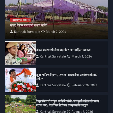
महत्वाच्या बातम्या
मंडप, पेंडॉल तपासणी पथक गठीत
Kanthak Suryatale
March 2, 2024
नांदेड शहरात पोलीस वाहनांवर आठ महिला चालक
Kanthak Suryatale
March 1, 2024
खुदा हाफिज प्रिन्स, जजाक अल्लाखैर; अशोकरावांसाठी
सर्मपण
Kanthak Suryatale
February 26, 2024
जिल्हाधिकारी राहुल कर्डिले यांची अन्नपूर्णा महिला शेतकरी
गटास भेट; नैसर्गिक शेतीच्या उपक्रमांचे कौतुक
Kanthak Suryatale
August 7, 2026