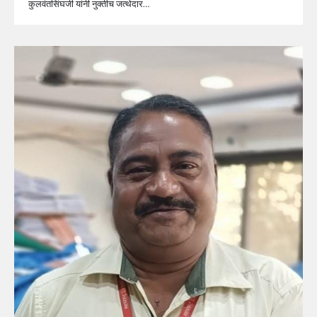
कुलवंतसिंघजी यांनी नुक्तीच जत्थेदार…