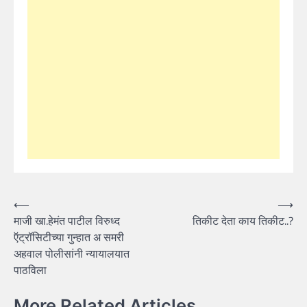
Post
⟵
⟶
माजी खा.हेमंत पाटील विरुध्द
तिकीट देता काय तिकीट..?
navigation
ऍट्रॉसिटीच्या गुन्हात अ समरी
अहवाल पोलीसांनी न्यायालयात
पाठविला
More Related Articles