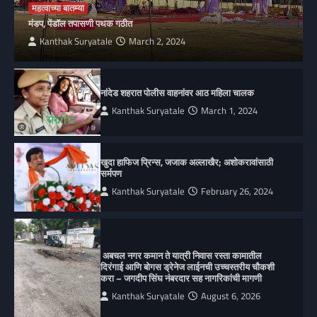
महत्वाच्या बातम्या
मंडप, पेंडॉल तपासणी पथक गठीत
Kanthak Suryatale
March 2, 2024
नांदेड शहरात पोलीस वाहनांवर आठ महिला चालक
Kanthak Suryatale
March 1, 2024
खुदा हाफिज प्रिन्स, जजाक अल्लाखैर; अशोकरावांसाठी
सर्मपण
Kanthak Suryatale
February 26, 2024
अबचल नगर कमान ते यात्री निवास रस्ता कामातील
दिरंगाई आणि बोगस ड्रेनेज लाईनची उच्चस्तरीय चौकशी
करा – जगदीप सिंघ नंबरदार सह नागरिकांची मागणी
Kanthak Suryatale
August 6, 2026