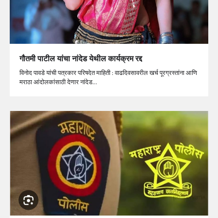
गौतमी पाटील यांचा नांदेड येथील कार्यक्रम रद्द
विनोद पावडे यांची पत्रकार परिषदेत माहिती : वाढदिवसावरील खर्च पूरग्रस्तांना आणि
मराठा आंदोलकांसाठी देणार नांदेड…