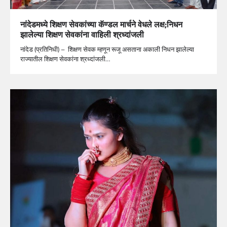
नांदेडमध्ये शिक्षण सेवकांच्या कॅण्डल मार्चने वेधले लक्ष;निधन
झालेल्या शिक्षण सेवकांना वाहिली श्रध्दांजली
नांदेड (प्रतिनिधी) – शिक्षण सेवक म्हणून रूजू असताना अकाली निधन झालेल्या
राज्यातील शिक्षण सेवकांना श्रध्दांजली…