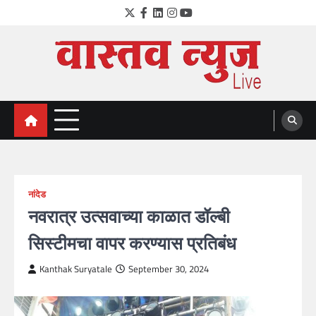
Skip
Twitter
Facebook
LinkedIn
Instagram
YouTube
to
content
VastavNEWSLive.com
a leading NEWS portal of Maharahstra
नांदेड
नवरात्र उत्सवाच्या काळात डॉल्बी
सिस्टीमचा वापर करण्यास प्रतिबंध
Kanthak Suryatale
September 30, 2024