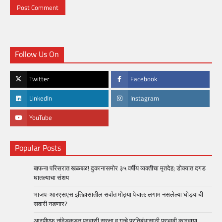
Follow Us On
Twitter
Facebook
LinkedIn
Instagram
YouTube
Popular Posts
बाफना परिसरात खळबळ! दुकानासमोर ३५ वर्षीय व्यक्तीचा मृतदेह; डोक्यात दगड
घातल्याचा संशय
भाजप-आरएसएस इतिहासातील सर्वात मोठ्या पेचात: लगाम नसलेल्या घोड्याची
सवारी नडणार?
आरपीएफ नांदेडकडून प्रवासी सुरक्षा व गुन्हे प्रतिबंधासाठी प्रभावी कारवाया