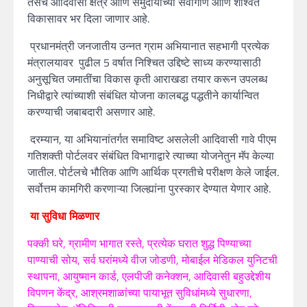
तसेच आदिवासी क्षेत्र आणि समुदायांच्या सर्वांगीण आणि शाश्वत
विकासावर भर दिला जाणार आहे.
प्रधानमंत्री जनजातीय उन्नत ग्राम अभियानात सहभागी प्रत्येक
मंत्रालयावर पुढील
5
वर्षात निश्चित उद्दिष्टे साध्य करण्यासाठी
अनुसूचित जमातींचा विकास कृती आराखडा तयार करून उपलब्ध
निधीद्वारे त्यांच्याशी संबंधित योजना कालबद्ध पद्धतीने कार्यान्वित
करण्याची जबाबदारी असणार आहे.
दरम्यान
,
या अभियानांतर्गत समाविष्ट असलेली आदिवासी गावे पीएम
गतिशक्ती पोर्टलवर संबंधित विभागाद्वारे त्याच्या योजनेतुन मॅप केल्या
जातील. पोर्टलचे भौतिक आणि आर्थिक प्रगतीचे परीक्षण केले जाईल.
सर्वोत्तम कामगिरी करणाऱ्या जिल्ह्यांना पुरस्कार देण्यात येणार आहे.
या सुविधा मिळणार
पक्की घरे
,
ग्रामीण भागात रस्ते
,
प्रत्येक घरात शुद्ध पिण्याच्या
पाण्याची सोय
,
सर्व घरांमध्ये वीज जोडणी
,
मोबाईल मेडिकल युनिटची
स्थापना
,
आयुष्मान कार्ड
,
एलपीजी कनेक्शन
,
आदिवासी बहुउद्देशीय
विपणन केंद्र
,
आश्रमशाळांच्या पायाभूत सुविधांमध्ये सुधारणा
,