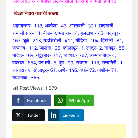
सिकलसेल ॲनिमियाशी लढण्यासाठी केंद्राची निर्मिती
,
होम स्टे.
जिल्हानिहाय गावांची संख्या
अहमदनगर-
118,
अकोला-
43,
अमरावती-
321,
छत्रपती
संभाजीनगर-
11,
बीड- २
,
भंडारा-
14,
बुलढाणा-
43,
चंद्रपूर-
167,
धुळे-
213,
गडचिरोली-
411,
गोंदिया-
104,
हिंगोली-
81,
जळगाव-
112,
जालना-
25,
कोल्हापूर-
1,
लातूर-
2,
नागपूर-
58,
नांदेड-
169,
नंदुरबार-
717,
नाशिक-
767,
उस्मानाबाद-
4,
पालघर-
654,
परभणी-
5,
पुणे-
99,
रायगड-
113,
रत्नागिरी-
1,
सातारा-
4,
सोलापूर-
61,
ठाणे-
146,
वर्धा-
72,
वाशीम-
71,
यवतमाळ-
366.
Post Views:
1,879
Facebook
WhatsApp
Twitter
LinkedIn