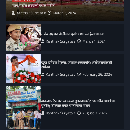
मंडप, पेंडॉल तपासणी पथक गठीत
Kanthak Suryatale
March 2, 2024
नांदेड शहरात पोलीस वाहनांवर आठ महिला चालक
Kanthak Suryatale
March 1, 2024
खुदा हाफिज प्रिन्स, जजाक अल्लाखैर; अशोकरावांसाठी
सर्मपण
Kanthak Suryatale
February 26, 2024
बाफना परिसरात खळबळ! दुकानासमोर ३५ वर्षीय व्यक्तीचा
मृतदेह; डोक्यात दगड घातल्याचा संशय
Kanthak Suryatale
August 8, 2026