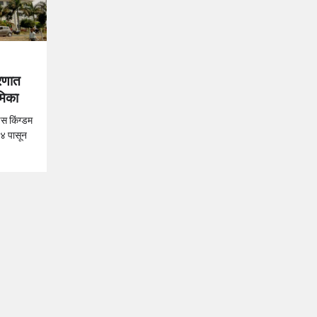
रणात
ूमिका
्स किंग्डम
०४ पासून