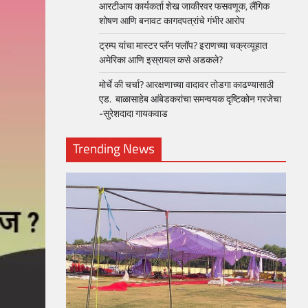
आरटीआय कार्यकर्ता शेख जाकीरवर फसवणूक, लैंगिक
शोषण आणि बनावट कागदपत्रांचे गंभीर आरोप
ट्रम्प यांचा मास्टर प्लॅन फ्लॉप? इराणच्या चक्रव्यूहात
अमेरिका आणि इस्रायल कसे अडकले?
मोर्चे की चर्चा? आरक्षणाच्या वादावर तोडगा काढण्यासाठी
एड. बाळासाहेब आंबेडकरांचा समन्वयक दृष्टिकोन गरजेचा
-सुरेशदादा गायकवाड
Trending News
loper?
, Skills
1