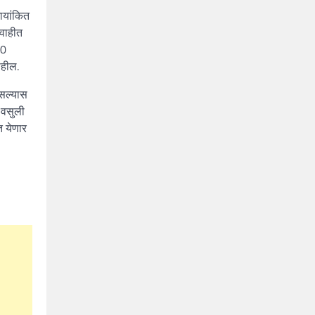
ायांकित
िवाहीत
30
ाहील.
असल्यास
 वसुली
त येणार