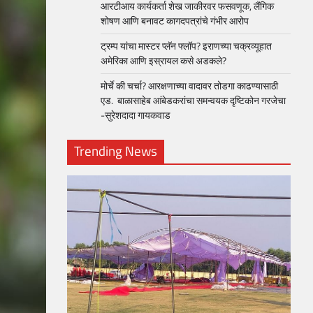
आरटीआय कार्यकर्ता शेख जाकीरवर फसवणूक, लैंगिक
शोषण आणि बनावट कागदपत्रांचे गंभीर आरोप
ट्रम्प यांचा मास्टर प्लॅन फ्लॉप? इराणच्या चक्रव्यूहात
अमेरिका आणि इस्रायल कसे अडकले?
मोर्चे की चर्चा? आरक्षणाच्या वादावर तोडगा काढण्यासाठी
एड. बाळासाहेब आंबेडकरांचा समन्वयक दृष्टिकोन गरजेचा
-सुरेशदादा गायकवाड
Trending News
loper?
, Skills
1