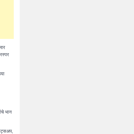
मार
परस्पर
्या
ंचे भान
्हाट्सअप
,