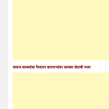
समाज माध्यमांचा गैरवापर करणाऱ्यांवर सायबर सेलची नजर