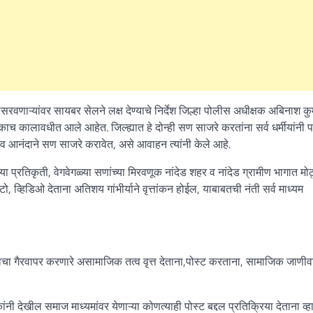
रवणाऱ्यांवर सायबर सेलने लक्ष देण्याचे निर्देश जिल्हा पोलीस अधीक्षक अबिनाश कु
काच कालावधीत आले आहेत. जिल्ह्यात हे दोन्ही सण साजरे करतांना सर्व धर्मीयांनी 
व आनंदाने सण साजरे करावेत
,
असे आवाहन त्यांनी केले आहे.
्या प्रतिकृती
,
वेगवेगळ्या सणांच्या मिरवणूक नांदेड शहर व नांदेड ग्रामीण भागात मोठ
टो
,
व्हिडिओ देताना अतिशय गांभीर्याने वृत्तांकन होईल
,
याबाबतची नंती सर्व माध्यम
ा गैरवापर करणारे असामाजिक तत्व वृत्त देताना
,
पोस्ट करताना
,
सामाजिक जाणीवा
कांनी देखील समाज माध्यमांवर येणाऱ्या कोणत्याही पोस्ट बद्दल प्रतिक्रिया देताना व