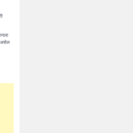
णी
ेशनला
त असेल