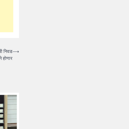
ंची निवड
⟶
ने होणार