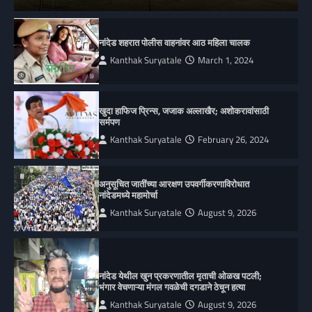
नांदेड शहरात पोलीस वाहनांवर आठ महिला चालक
Kanthak Suryatale
March 1, 2024
खुदा हाफिज प्रिन्स, जजाक अल्लाखैर; अशोकरावांसाठी
सर्मपण
Kanthak Suryatale
February 26, 2024
अनुसूचित जातींच्या आरक्षण उपवर्गीकरणाविरोधात
नांदेडमध्ये महामोर्चा
Kanthak Suryatale
August 9, 2026
नांदेड येथील खुन प्रकरणातील मृताची ओळख पटली;
भंगार वेचणाऱ्या मंगल गवळेची दगडाने ठेचून हत्या
Kanthak Suryatale
August 9, 2026