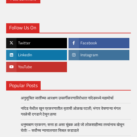
Follow Us On
Twitter
Facebook
LinkedIn
Instagram
YouTube
Popular Posts
अनुसूचित जातींच्या आरक्षण उपवर्गीकरणाविरोधात नांदेडमध्ये महामोर्चा
नांदेड येथील खुन प्रकरणातील मृताची ओळख पटली; भंगार वेचणाऱ्या मंगल
गवळेची दगडाने ठेचून हत्या
धनुष्यबाण प्रकरण; सत्ता हा असा चुंबक आहे जो लोकशाहीच्या तत्त्वांनाच खेचून
घेतो! – सर्वोच्च न्यायालयात सिबल कडाडले