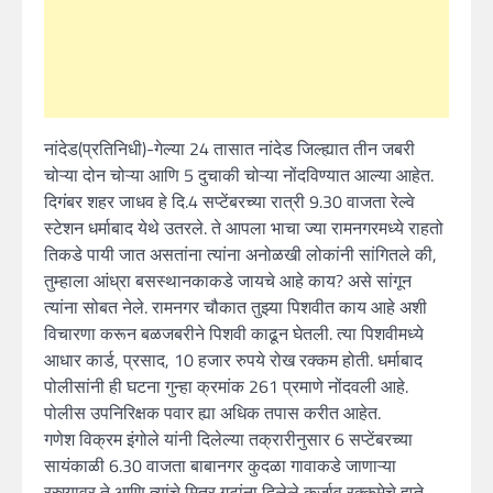
नांदेड(प्रतिनिधी)-गेल्या 24 तासात नांदेड जिल्ह्यात तीन जबरी
चोऱ्या दोन चोऱ्या आणि 5 दुचाकी चोऱ्या नोंदविण्यात आल्या आहेत.
दिगंबर शहर जाधव हे दि.4 सप्टेंबरच्या रात्री 9.30 वाजता रेल्वे
स्टेशन धर्माबाद येथे उतरले. ते आपला भाचा ज्या रामनगरमध्ये राहतो
तिकडे पायी जात असतांना त्यांना अनोळखी लोकांनी सांगितले की,
तुम्हाला आंध्रा बसस्थानकाकडे जायचे आहे काय? असे सांगून
त्यांना सोबत नेले. रामनगर चौकात तुझ्या पिशवीत काय आहे अशी
विचारणा करून बळजबरीने पिशवी काढून घेतली. त्या पिशवीमध्ये
आधार कार्ड, प्रसाद, 10 हजार रुपये रोख रक्कम होती. धर्माबाद
पोलीसांनी ही घटना गुन्हा क्रमांक 261 प्रमाणे नोंदवली आहे.
पोलीस उपनिरिक्षक पवार ह्या अधिक तपास करीत आहेत.
गणेश विक्रम इंगोले यांनी दिलेल्या तक्रारीनुसार 6 सप्टेंबरच्या
सायंकाळी 6.30 वाजता बाबानगर कुदळा गावाकडे जाणाऱ्या
रस्त्यावर ते आणि त्यांचे मित्र गटांना दिलेले कर्जावू रक्कमेचे हप्ते