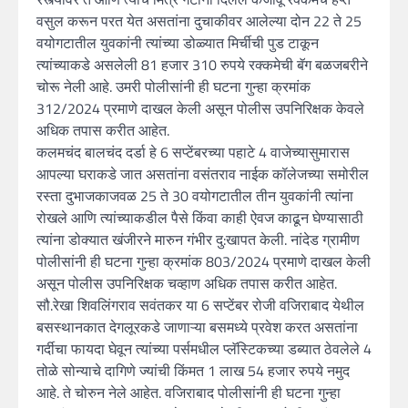
वसुल करून परत येत असतांना दुचाकीवर आलेल्या दोन 22 ते 25
वयोगटातील युवकांनी त्यांच्या डोळ्यात मिर्चीची पुड टाकून
त्यांच्याकडे असलेली 81 हजार 310 रुपये रक्कमेची बॅग बळजबरीने
चोरू नेली आहे. उमरी पोलीसांनी ही घटना गुन्हा क्रमांक
312/2024 प्रमाणे दाखल केली असून पोलीस उपनिरिक्षक केवले
अधिक तपास करीत आहेत.
कलमचंद बालचंद दर्डा हे 6 सप्टेंबरच्या पहाटे 4 वाजेच्यासुमारास
आपल्या घराकडे जात असतांना वसंतराव नाईक कॉलेजच्या समोरील
रस्ता दुभाजकाजवळ 25 ते 30 वयोगटातील तीन युवकांनी त्यांना
रोखले आणि त्यांच्याकडील पैसे किंवा काही ऐवज काढून घेण्यासाठी
त्यांना डोक्यात खंजीरने मारुन गंभीर दु:खापत केली. नांदेड ग्रामीण
पोलीसांनी ही घटना गुन्हा क्रमांक 803/2024 प्रमाणे दाखल केली
असून पोलीस उपनिरिक्षक चव्हाण अधिक तपास करीत आहेत.
सौ.रेखा शिवलिंगराव सवंतकर या 6 सप्टेंबर रोजी वजिराबाद येथील
बसस्थानकात देगलूरकडे जाणाऱ्या बसमध्ये प्रवेश करत असतांना
गर्दीचा फायदा घेवून त्यांच्या पर्समधील प्लॅस्टिकच्या डब्यात ठेवलेले 4
तोळे सोन्याचे दागिणे ज्यांची किंमत 1 लाख 54 हजार रुपये नमुद
आहे. ते चोरुन नेले आहेत. वजिराबाद पोलीसांनी ही घटना गुन्हा