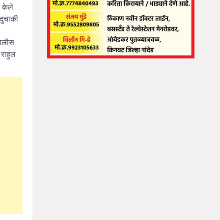
 केले
 दुचाकी
पोलीस
 राहुल