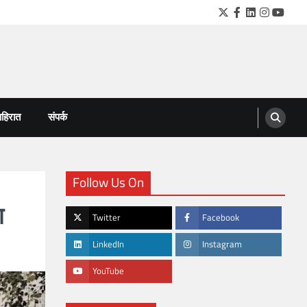
Twitter
Facebook
LinkedIn
Instagra
YouTu
हिरात
संपर्क
Follow Us On
ा
Twitter
Facebook
LinkedIn
Instagram
YouTube