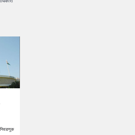
हाधिकारी
षद निवडणूक