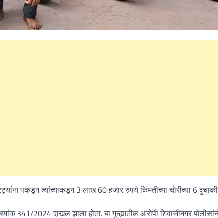
What Is a Front-End Deve
How to Become One, Salary
Kanthak Suryatale
April 30, 202
ट्यांना पकडून त्यांच्याकडून 3 लाख 60 हजार रुपये किंमतीच्या चोरीच्या 6 दुचाकी
क्रमांक 341/2024 दाखल झाला होता. या गुन्ह्यातील आरोपी शिवाजीनगर पोलीसांन