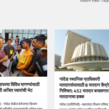
पध्दतीने राबवा- जिल्
नांदेड स्थानिक प्राधिकारी
 आपल्या विविध मागण्यांसाठी
मतदारसंघासाठी 8 मतदान केंद्रे
री अजित पवारांची भेट
निश्चित; 452 मतदार बजावणार
मतदानाचा हक्क
)- नांदेड येथील बेरोजगार दिव्यांग
नांदेड (प्रतिनिधी)- महाराष्ट्र विधान परि
र्ष समितीने उपमुख्यमंत्री अजित पवार