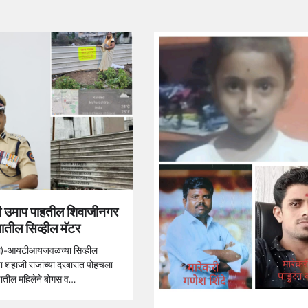
 उमाप पाहतील शिवाजीनगर
ातील सिव्हील मॅटर
िधी)-आयटीआयजवळच्या सिव्हील
ता शहाजी राजांच्या दरबारात पोहचला
णातील महिलेने बोगस व…