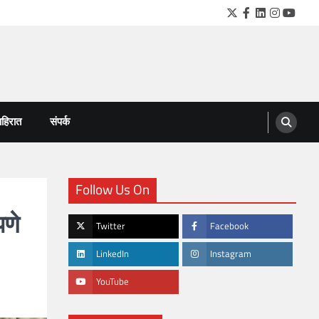
Twitter
Facebook
LinkedIn
Instagra
YouTu
हिरात
संपर्क
Follow Us On
पणे
Twitter
Facebook
LinkedIn
Instagram
YouTube