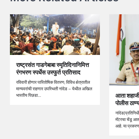
राष्ट्रसंत गाडगेबाबा स्मृतिदिनानिमित्त
रंगभरण स्पर्धेस उस्फुर्त प्रतिसाद
रविवारी होणार पारितोषिक वितरण; विविध क्षेत्रातील
मान्यवरांची राहणार उपस्थिती नांदेड – येथील अखिल
आता शहाजी
भारतीय पिछडा…
पोलीस ठाण्य
नांदेड(प्रतिन
मॅटरचा चेंडू आ
आहे. या प्रकर