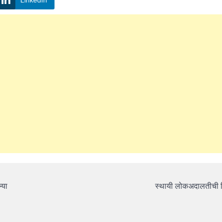
्या
स्थायी लोकअदालतीची न