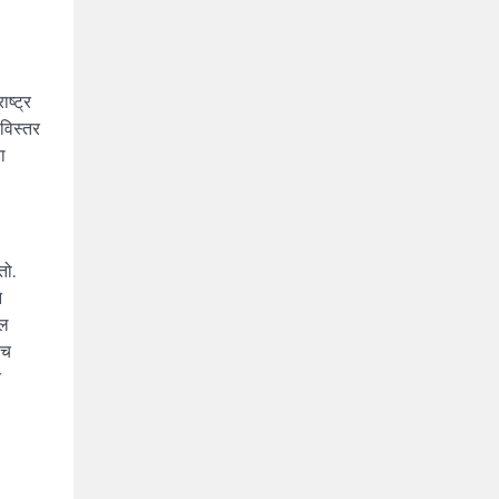
ष्ट्र
सविस्तर
ा
तो.
े
ील
ेच
त