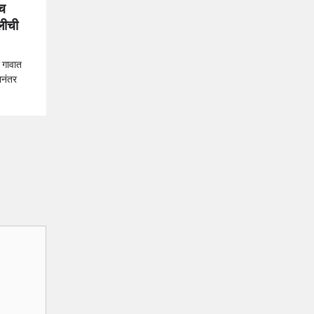
ंच
ुलीची
र गावात
ानंतर