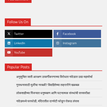
Follow Us On
Twitter
Facebook
LinkedIn
Instagram
YouTube
Popular Posts
अनुसूचित जाती आरक्षण उपवर्गीकरणाच्या विरोधात नांदेडात उद्या महामोर्चा
गुप्तधनासाठी मुलींचा नरबळी? विवाहितेच्या तक्रारीने खळबळ
लोकशाहीच्या पिंजऱ्यात धनुष्यबाण आणि घटनात्मक संस्थांची सत्त्वपरीक्षा
नांदेडमध्ये घरफोडी, मंदिरातील दानपेटी फोडून रोकड लंपास