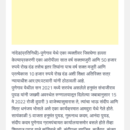
नांदेड(प्रतिनिधी)-पुणेगाव येथे एका व्यक्तीवर जिवघेणा हल्ला
केल्याप्रकरणी एका आरोपीला सात वर्ष सक्तमजुरी आणि 50 हजार
रुपये रोख दंड तसेच इतर तिघांना पाच वर्ष सक्त मजुरी आणि
प्रत्येकास 10 हजार रुपये रोख दंड अशी शिक्षा अतिरिक्त सत्र
न्यायाधीश आर.एम.पटवारी यांनी ठोठावली आहे.
पुणेगाव येथील सन 2021 मध्ये सरपंच असलेले हनुमंत संभाजीराव
पुयड यांनी जखमी अवस्थेत रुग्णालयातून दिलेल्या जबाबानुसार 15
मे 2022 रोजी दुपारी 3 वाजेच्यासुमारास ते, त्यांचा भाऊ संदीप आणि
मित्र धनंजय भोसले असे एका कार्यक्रमात आमदुरा येथे गेले होते.
सायंकाळी 5 वाजता हनुमंत पुयड, गुरूनाथ कदम, आनंदा पुयड,
संदीप कदम पुणेगाव ग्रामपंचायत कार्यालयासमोर बसले होते तेंव्हा
शिवराज पुयड याने सांगितले की, संदीपला रणजित, सर्जेराव, संजय