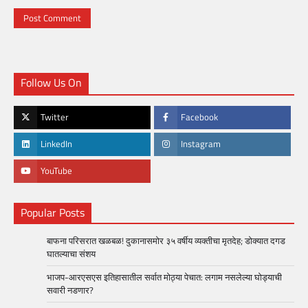
Follow Us On
Twitter
Facebook
LinkedIn
Instagram
YouTube
Popular Posts
बाफना परिसरात खळबळ! दुकानासमोर ३५ वर्षीय व्यक्तीचा मृतदेह; डोक्यात दगड
घातल्याचा संशय
भाजप-आरएसएस इतिहासातील सर्वात मोठ्या पेचात: लगाम नसलेल्या घोड्याची
सवारी नडणार?