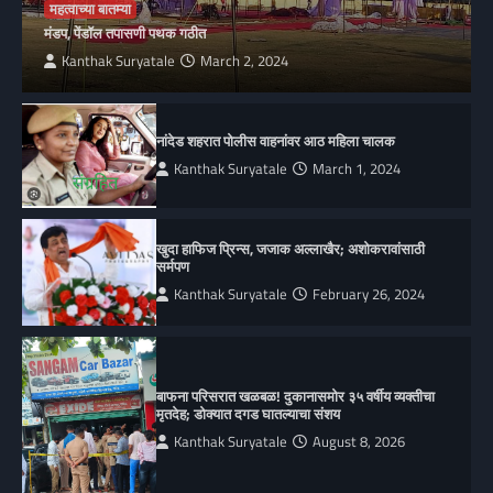
महत्वाच्या बातम्या
मंडप, पेंडॉल तपासणी पथक गठीत
Kanthak Suryatale
March 2, 2024
नांदेड शहरात पोलीस वाहनांवर आठ महिला चालक
Kanthak Suryatale
March 1, 2024
खुदा हाफिज प्रिन्स, जजाक अल्लाखैर; अशोकरावांसाठी
सर्मपण
Kanthak Suryatale
February 26, 2024
बाफना परिसरात खळबळ! दुकानासमोर ३५ वर्षीय व्यक्तीचा
मृतदेह; डोक्यात दगड घातल्याचा संशय
Kanthak Suryatale
August 8, 2026