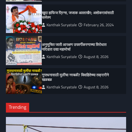
खुदा हाफिज प्रिन्स, जजाक अल्लाखैर; अशोकरावांसाठी
सर्मपण
Kanthak Suryatale
February 26, 2024
अनुसूचित जाती आरक्षण उपवर्गीकरणाच्या विरोधात
नांदेडात उद्या महामोर्चा
Kanthak Suryatale
August 8, 2026
गुप्तधनासाठी मुलींचा नरबळी? विवाहितेच्या तक्रारीने
खळबळ
Kanthak Suryatale
August 8, 2026
Trending