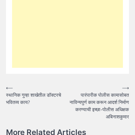
Post
⟵
⟶
स्थानिक गुन्हा शाखेतील डॉक्टरचे
पारंपारीक पोलीस कामासोबत
navigation
भवितव्य काय?
नाविन्यपुर्ण काम करून आदर्श निर्माण
करण्याची इच्छा-पोलीस अधिक्षक
अबिनाशकुमार
More Related Articles