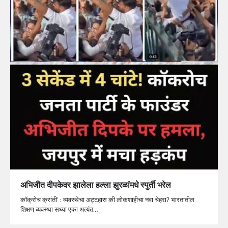
अभिजीत दीपकेवर झालेला हल्ला झुरळांमधे स्पुर्ती भरेल
कॉक्रोच क्रांती’ : व्यवस्थेचा अट्टहास की लोकशाहीचा नवा चेहरा? भारतातील
शिक्षण व्यवस्था सध्या एका अत्यंत…