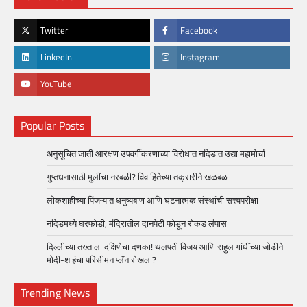
Twitter
Facebook
LinkedIn
Instagram
YouTube
Popular Posts
अनुसूचित जाती आरक्षण उपवर्गीकरणाच्या विरोधात नांदेडात उद्या महामोर्चा
गुप्तधनासाठी मुलींचा नरबळी? विवाहितेच्या तक्रारीने खळबळ
लोकशाहीच्या पिंजऱ्यात धनुष्यबाण आणि घटनात्मक संस्थांची सत्त्वपरीक्षा
नांदेडमध्ये घरफोडी, मंदिरातील दानपेटी फोडून रोकड लंपास
दिल्लीच्या तख्ताला दक्षिणेचा दणका! थलपती विजय आणि राहुल गांधींच्या जोडीने
मोदी-शाहंचा परिसीमन प्लॅन रोखला?
Trending News