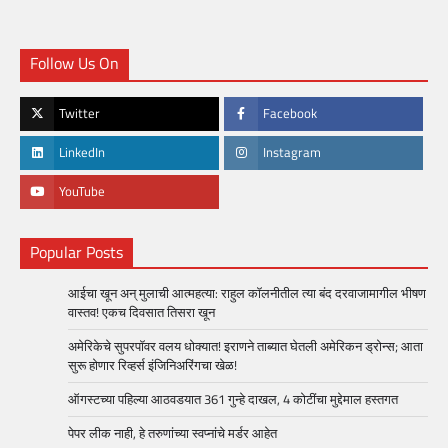
Follow Us On
Twitter
Facebook
LinkedIn
Instagram
YouTube
Popular Posts
आईचा खून अन् मुलाची आत्महत्या: राहुल कॉलनीतील त्या बंद दरवाजामागील भीषण
वास्तव! एकच दिवसात तिसरा खून
अमेरिकेचे सुपरपॉवर वलय धोक्यात! इराणने ताब्यात घेतली अमेरिकन ड्रोन्स; आता
सुरू होणार रिव्हर्स इंजिनिअरिंगचा खेळ!
ऑगस्टच्या पहिल्या आठवडयात 361 गुन्हे दाखल, 4 कोटींचा मुद्देमाल हस्तगत
पेपर लीक नाही, हे तरुणांच्या स्वप्नांचे मर्डर आहेत