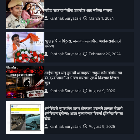
नांदेड शहरात पोलीस वाहनांवर आठ महिला चालक
Kanthak Suryatale
March 1, 2024
खुदा हाफिज प्रिन्स, जजाक अल्लाखैर; अशोकरावांसाठी
सर्मपण
Kanthak Suryatale
February 26, 2024
आईचा खून अन् मुलाची आत्महत्या: राहुल कॉलनीतील त्या
बंद दरवाजामागील भीषण वास्तव! एकच दिवसात तिसरा
खून
Kanthak Suryatale
August 9, 2026
अमेरिकेचे सुपरपॉवर वलय धोक्यात! इराणने ताब्यात घेतली
अमेरिकन ड्रोन्स; आता सुरू होणार रिव्हर्स इंजिनिअरिंगचा
खेळ!
Kanthak Suryatale
August 9, 2026