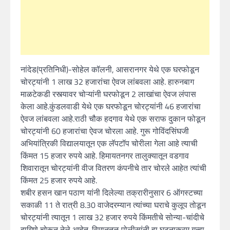
नांदेड(प्रतिनिधी)-सोहेल कॉलनी, आसरानगर येथे एक घरफोडून
चोरट्यांनी 1 लाख 32 हजारांचा ऐवज लांबवला आहे. हारुनबाग
माळटेकडी रस्त्यावर चोऱ्यांनी घरफोडून 2 लाखांचा ऐवज लंपास
केला आहे.कुंडलवाडी येथे एक घरफोडून चोरट्यांनी 46 हजारांचा
ऐवज लांबवला आहे.राठी चौक हदगाव येथे एक सराफ दुकान फोडून
चोरट्यांनी 60 हजारांचा ऐवज चोरला आहे. गुरू गोविंदसिंघजी
अभियांत्रिकी विद्यालयातून एक लॅपटॉप चोरीला गेला आहे त्याची
किंमत 15 हजार रुपये आहे. हिमायतनगर तालुक्यातून वडगाव
शिवारातून चोरट्यांनी वीज वितरण कंपनीचे तार चोरले आहेत त्यांची
किंमत 25 हजार रुपये आहे.
शबीर हसन खान पठाण यांनी दिलेल्या तक्रारीनुसार 6 ऑगस्टच्या
सकाळी 11 ते रात्री 8.30 वाजेदरम्यान त्यांच्या घराचे कुलूप तोडून
चोरट्यांनी त्यातून 1 लाख 32 हजार रुपये किंमतीचे सोन्या-चांदीचे
दागिणे चोरून नेले आहेत. विमानतळ पोलीसांनी हा घटनाक्रम गुन्हा