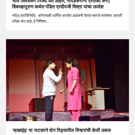
भोले शिवशंकर परीक्षा घेत आहेत, नांदेडकरांनो प्रतीक्षा करा;
शिवमहापुराण कथेत पंडित प्रदीपजी मिश्रा यांचा उपदेश
नांदेड (प्रतिनिधी)- कोणत्याही धार्मिक कार्यात अडचणी येतात म्हणजे परमेश्वर आपली
परीक्षा घेत आहे, हे निश्चित…
‘ब्रह्मद्वंद्व’ या नाटकाने दोन पिढ्यातील विचारांची केली उकल