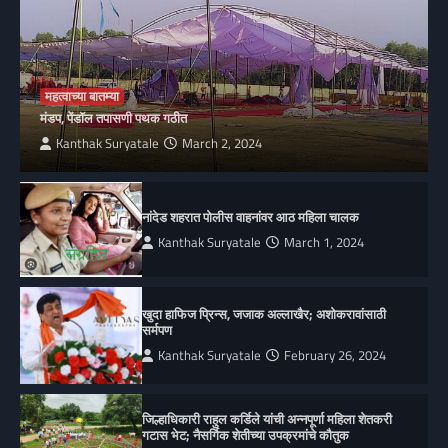
महत्वाच्या बातम्या
मंडप, पेंडॉल तपासणी पथक गठीत
Kanthak Suryatale
March 2, 2024
नांदेड शहरात पोलीस वाहनांवर आठ महिला चालक
Kanthak Suryatale
March 1, 2024
खुदा हाफिज प्रिन्स, जजाक अल्लाखैर; अशोकरावांसाठी
सर्मपण
Kanthak Suryatale
February 26, 2024
जिल्हाधिकारी राहुल कर्डिले यांची अन्नपूर्णा महिला शेतकरी
गटास भेट; नैसर्गिक शेतीच्या उपक्रमांचे कौतुक