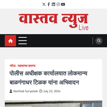
Skip
Twitter
Facebook
LinkedIn
Instagram
YouTube
to
content
VastavNEWSLive.com
a leading NEWS portal of Maharahstra
नांदेड
महत्वाच्या बातम्या
पोलीस अधीक्षक कार्यालयात लोकमान्य
बाळगंगाधर टिळक यांना अभिवादन
Kanthak Suryatale
July 23, 2024