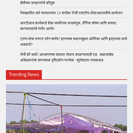
शेतीच्या उपक्रमांचे कौतुक
जिल्ह्यातील सर्व न्यायालयात 12 सप्टेंबर रोजी राष्ट्रीय लोकअदालतीचे आयोजन
आरटीआय कार्यकर्ता शेख जाकीरवर फसवणूक, लैंगिक शोषण आणि बनावट
कागदपत्रांचे गंभीर आरोप
ट्रम्प यांचा मास्टर प्लॅन फ्लॉप? इराणच्या चक्रव्यूहात अमेरिका आणि इस्रायल कसे
अडकले?
मोर्चे की चर्चा? आरक्षणाच्या वादावर तोडगा काढण्यासाठी एड. बाळासाहेब
आंबेडकरांचा समन्वयक दृष्टिकोन गरजेचा -सुरेशदादा गायकवाड
Trending News