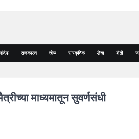
नांदेड
राजकारण
खेळ
सांस्कृतिक
लेख
शेती
जा
त्रीच्या माध्यमातून सुवर्णसंधी