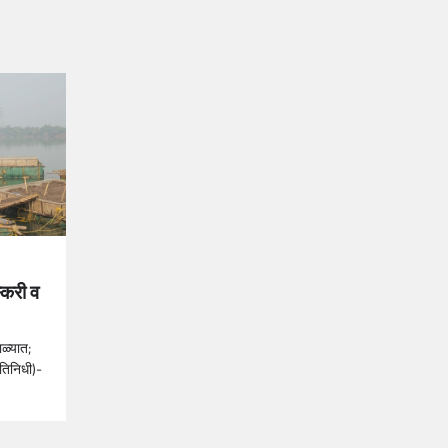
्करी व
ाळ्यात;
रतिनिधी)-