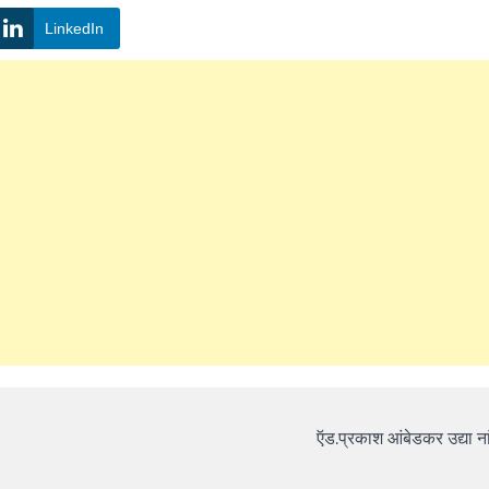
LinkedIn
ऍड.प्रकाश आंबेडकर उद्या नां