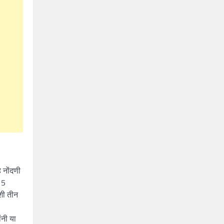
 नोंदणी
15
शी तीन
ंनी या