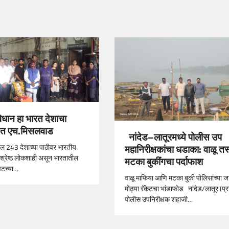
िधान हा भारत देशाचा
वंत एच.मिसलवाड
नांदेड–लातूरमध्ये पोलीस उप
महानिरीक्षकांचा धडाका: वाळू तस
ल 243 देशाच्या पाठीवर भारतीय
वश्रेष्ठ लोकशाही असून भारतातील
मटका बुकींगचा पर्दाफाश
वटच्या…
वाळू माफिया आणि मटका बुकी पोलिसांच्या ज
मोठ्या रॅकेटचा भांडाफोड नांदेड/लातूर (प्
पोलीस उपनिरीक्षक शहाजी…