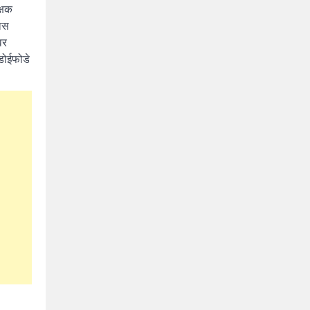
्षक
यास
वर
 डोईफोडे