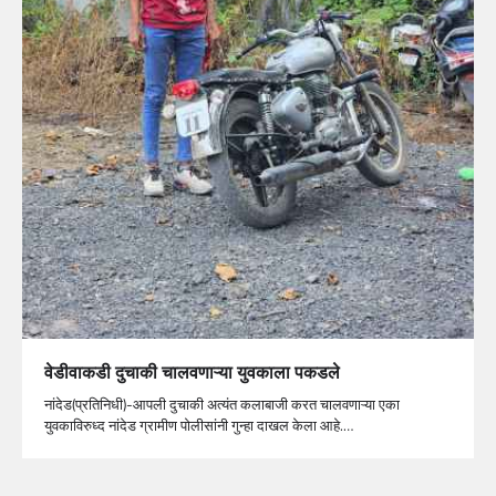
वेडीवाकडी दुचाकी चालवणाऱ्या युवकाला पकडले
नांदेड(प्रतिनिधी)-आपली दुचाकी अत्यंत कलाबाजी करत चालवणाऱ्या एका
युवकाविरुध्द नांदेड ग्रामीण पोलीसांनी गुन्हा दाखल केला आहे.…