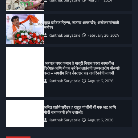
Kanthak Suryatale
March 1, 2024
खुदा हाफिज प्रिन्स, जजाक अल्लाखैर; अशोकरावांसाठी
सर्मपण
Kanthak Suryatale
February 26, 2024
अबचल नगर कमान ते यात्री निवास रस्ता कामातील
दिरंगाई आणि बोगस ड्रेनेज लाईनची उच्चस्तरीय चौकशी
करा – जगदीप सिंघ नंबरदार सह नागरिकांची मागणी
Kanthak Suryatale
August 6, 2026
अमित शाहंचे सरेंडर ? राहुल गांधींची ती एक अट आणि
मोदी सरकारची झोप उडाली!
Kanthak Suryatale
August 6, 2026