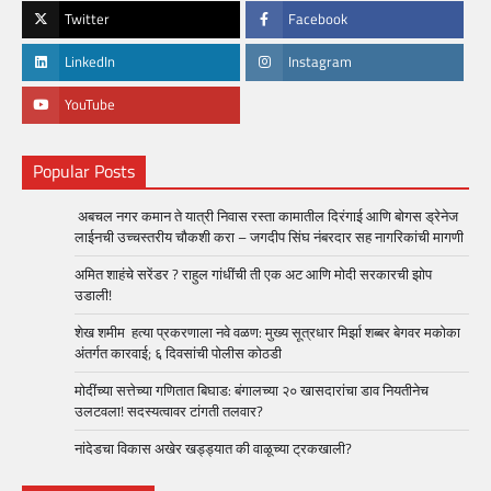
Twitter
Facebook
LinkedIn
Instagram
YouTube
Popular Posts
अबचल नगर कमान ते यात्री निवास रस्ता कामातील दिरंगाई आणि बोगस ड्रेनेज
लाईनची उच्चस्तरीय चौकशी करा – जगदीप सिंघ नंबरदार सह नागरिकांची मागणी
अमित शाहंचे सरेंडर ? राहुल गांधींची ती एक अट आणि मोदी सरकारची झोप
उडाली!
शेख शमीम हत्या प्रकरणाला नवे वळण: मुख्य सूत्रधार मिर्झा शब्बर बेगवर मकोका
अंतर्गत कारवाई; ६ दिवसांची पोलीस कोठडी
मोदींच्या सत्तेच्या गणितात बिघाड: बंगालच्या २० खासदारांचा डाव नियतीनेच
उलटवला! सदस्यत्वावर टांगती तलवार?
नांदेडचा विकास अखेर खड्ड्यात की वाळूच्या ट्रकखाली?