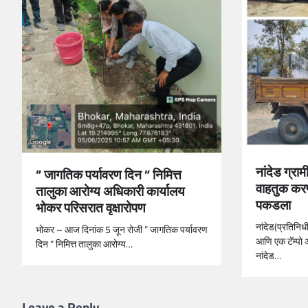
नांदेड ग्रा
” जागतिक पर्यावरण दिन ” निमित्त
वाहतुक करण
तालुका आरोग्य अधिकारी कार्यालय
पकडला
भोकर परिसरात वृक्षारोपण
नांदेड(प्रतिनिध
भोकर – आज दिनांक 5 जून रोजी ” जागतिक पर्यावरण
आणि एक टॅम्पो 
दिन ” निमित्त तालुका आरोग्य…
नांदेड…
Leave a Reply