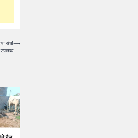
्या संधी
⟶
उपलब्ध
चे बैल