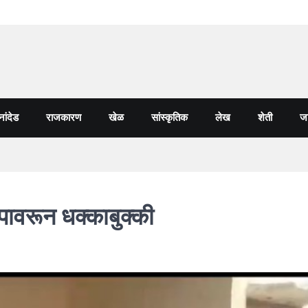
नांदेड
राजकारण
खेळ
सांस्कृतिक
लेख
शेती
जा
पावरून धक्काबुक्की