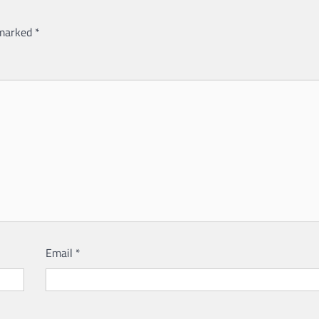
 marked
*
Email
*