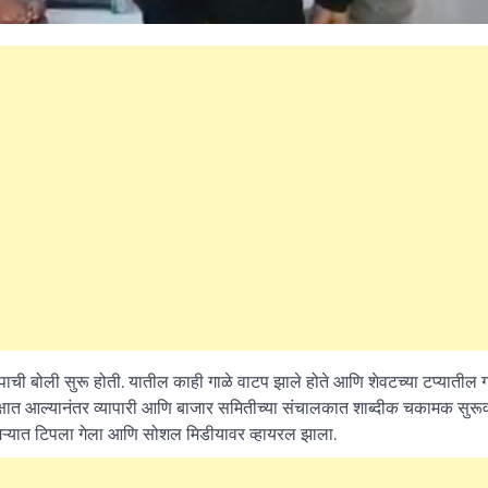
What Is a Front-End Deve
How to Become One, Salary
Kanthak Suryatale
April 30, 202
टपाची बोली सुरू होती. यातील काही गाळे वाटप झाले होते आणि शेवटच्या टप्यातील ग
क्षात आल्यानंतर व्यापारी आणि बाजार समितीच्या संचालकात शाब्दीक चकामक सुरू
कॅमऱ्यात टिपला गेला आणि सोशल मिडीयावर व्हायरल झाला.