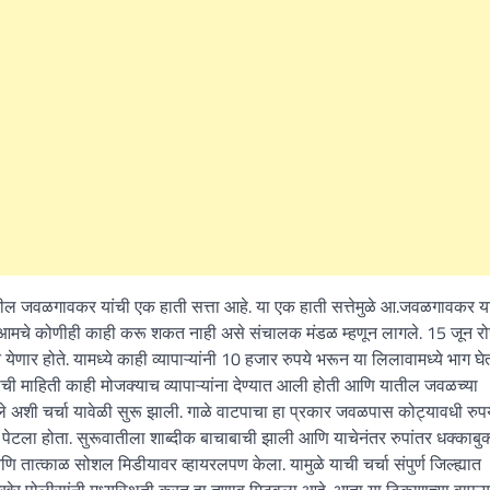
ील जवळगावकर यांची एक हाती सत्ता आहे. या एक हाती सत्तेमुळे आ.जवळगावकर यां
मुळे आमचे कोणीही काही करू शकत नाही असे संचालक मंडळ म्हणून लागले. 15 जून र
णार होते. यामध्ये काही व्यापाऱ्यांनी 10 हजार रुपये भरून या लिलावामध्ये भाग घे
 माहिती काही मोजक्याच व्यापाऱ्यांना देण्यात आली होती आणि यातील जवळच्या
ले अशी चर्चा यावेळी सुरू झाली. गाळे वाटपाचा हा प्रकार जवळपास कोट्यावधी रुपया
ला होता. सुरूवातीला शाब्दीक बाचाबाची झाली आणि याचेनंतर रुपांतर धक्काबुक्क
आणि तात्काळ सोशल मिडीयावर व्हायरलपण केला. यामुळे याची चर्चा संपुर्ण जिल्ह्यात
ेर पोलीसांनी मध्यस्थिती करत हा तणाव मिटवला आहे. आता या ठिकाणच्या वापऱ्यांन