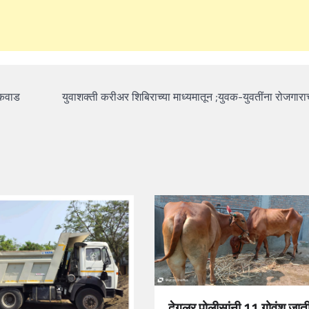
यकवाड
युवाशक्ती करीअर शिबिराच्या माध्यमातून ;युवक-युवतींना रोजगाराच
देगलूर पोलीसांनी 11 गोवंश जाती