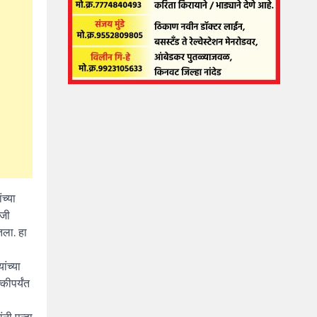
च्या
ोजी
तला. हा
ंच्या
ीपर्यंत
ी पुन्हा