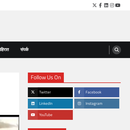
Twitter
Facebook
LinkedIn
Instagra
YouTu
हिरात
संपर्क
Follow Us On
Twitter
Facebook
LinkedIn
Instagram
YouTube