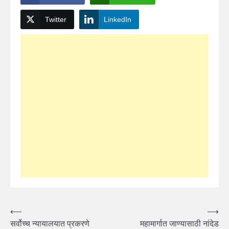
Twitter
LinkedIn
Post
⟵
⟶
सर्वोच्च न्यायालयात प्रकरणे
महामार्गात जाण्यासाठी नांदेड
navigation