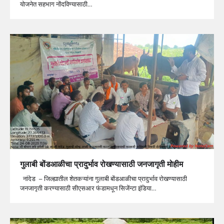
योजनेत सहभाग नोंदविण्यासाठी…
गुलाबी बोंडआळीचा प्रादुर्भाव रोखण्यासाठी जनजागृती मोहीम
नांदेड – जिल्‍ह्यातील शेतकऱ्यांना गुलाबी बोंडआळीचा प्रादुर्भाव रोखण्यासाठी
जनजागृती करण्यासाठी सीएसआर फंडामधून स‍िजेंन्टा इंड‍िया…