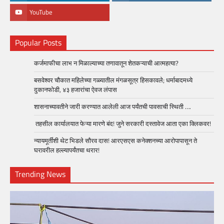
YouTube
Popular Posts
कर्जमाफीचा लाभ न मिळाल्याच्या तणावातून शेतकऱ्याची आत्महत्या?
बसवेश्वर चौकात महिलेच्या गळ्यातील मंगळसूत्र हिसकावले; धर्माबादमध्ये
दुकानफोडी, ४३ हजारांचा ऐवज लंपास
शासनाच्यावतीने जारी करण्यात आलेली आज पर्यंतची पावसाची स्थिती ….
तहसील कार्यालयात फेऱ्या मारणे बंद! जुने सरकारी दस्तावेज आता एका क्लिकवर!
न्यायमूर्तींशी थेट भिडले सौरव दास! आरएसएस कनेक्शनच्या आरोपापासून ते
घरावरील हल्ल्यापर्यंतचा थरार!
Trending News