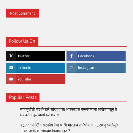
Follow Us On
Twitter
Facebook
LinkedIn
Instagram
YouTube
Popular Posts
न्यायमूर्तींशी थेट भिडले सौरव दास! आरएसएस कनेक्शनच्या आरोपापासून ते
घरावरील हल्ल्यापर्यंतचा थरार!
२३,००० कोटींचा परकीय पैसा आणि भारताचे सार्वभौमत्व: FCRA दुरुस्तीमुळे
भारत-अमेरिका संबंधांत मिठाचा खडा?