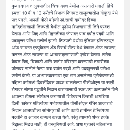
मुळ हदगाव तालुक्यातील चिंचगव्हाण येथील असणारी मनाली हिचे
इयत्ता 10 वी व 12 पर्यंतचे शिक्षक किनवट तालुक्यातील गोकुंदा येथे
पार पडले. आपली मोठी बहिणी डॉ.सांची दामोदर हिच्या
मार्गदर्शनाखाली तिरुपती येथील पुढील शिक्षणासाठी तिने प्रवेश
घेतला आणि जिद्द आणि मेहनतीच्या जोरावर पाच वर्षात पदवी आणि
पद्‌व्युत्तर परिक्षा उत्तीर्ण झाली. तिरुपती येथील इंडियन इन्स्टिट्यूट
ऑफ सायन्स एज्युकेशन अँड रिसर्च सेंटर येथे बॅचलर ऑफ सायन्स,
मास्टर ऑफ सायन्स या अभ्यासक्रमासाठी प्रवेश घेतला. तसेच
केवळ जिद्द, चिकाटी आणि कठोर परिश्रम करण्याची तयारीच्या
जोरावर नालीने गेल्या पाच वर्षांत पदवी आणि पदव्युत्तरची परीक्षा
उतीर्ण केली. या अभ्यासक्रमाचा एक भाग असलेल्या प्रोजेक्टमध्ये
महिला वर्गांमध्ये दिवसेंदिवस वाढत चाललेल्या पीसीओएस या स्त्री
रोगावर सोप्या पद्धतीने निदान करण्यासाठी स्वतःच्या कल्पकतेने तिने
आपल्या टीमला संशोधन करण्याची डिटेक्शन किटची आयडिया
दिली. खरेतर महिलांच्या गर्भाशयातील पीसीओएस गंभिर आजाराचे
निदान आजघडीला सोनोग्राफी आणि काही हार्मोन्स टेस्टिंगच्या
मदतीने हा आजार कन्फर्म करता येतो. परंतु त्यामध्ये शंभर टक्के
रिझल्ट मिळत नाही, ही वस्तुस्थिती आहे. अशा प्रकारे महिलांच्या