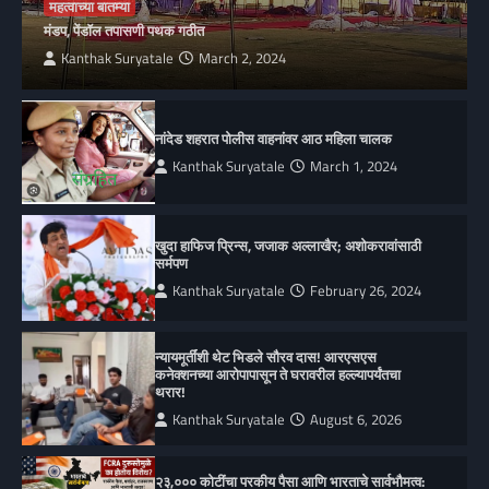
महत्वाच्या बातम्या
मंडप, पेंडॉल तपासणी पथक गठीत
Kanthak Suryatale
March 2, 2024
नांदेड शहरात पोलीस वाहनांवर आठ महिला चालक
Kanthak Suryatale
March 1, 2024
खुदा हाफिज प्रिन्स, जजाक अल्लाखैर; अशोकरावांसाठी
सर्मपण
Kanthak Suryatale
February 26, 2024
न्यायमूर्तींशी थेट भिडले सौरव दास! आरएसएस
कनेक्शनच्या आरोपापासून ते घरावरील हल्ल्यापर्यंतचा
थरार!
Kanthak Suryatale
August 6, 2026
२३,००० कोटींचा परकीय पैसा आणि भारताचे सार्वभौमत्व: