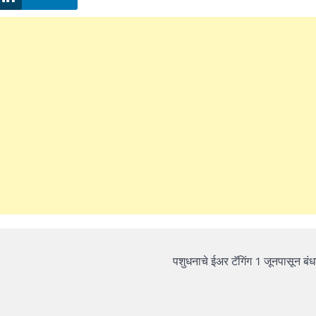
पशुधनाचे ईअर टॅगिंग 1 जूनपासून ब