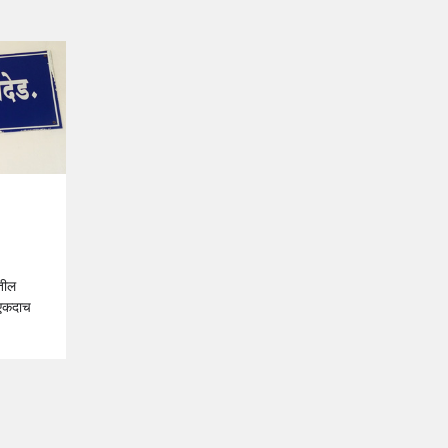
ातील
 एकदाच