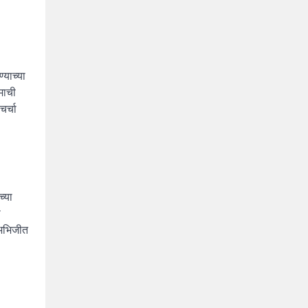
्याच्या
ामाची
चर्चा
च्या
ा
 अभिजीत