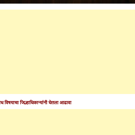
िध विषयाचा जिल्हाधिकाऱ्यांनी घेतला आढावा