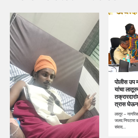
पोलीस उप म
यांचा लातू
तक्रारदारा
त्रास घेऊन
लातूर – नागरिका
जलद निपटारा क
संवाद…