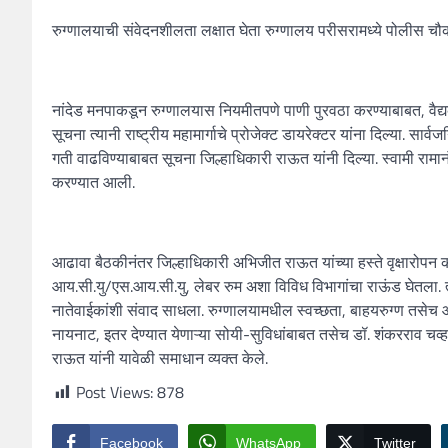
रुग्णालयाची संवेदनशीलता लक्षात घेता रुग्णालय परीसरामध्ये पोलीस चौक
नांदेड मनपाकडून रुग्णालयास नियमीतपणे पाणी पुरवठा करण्याबाबत, वैद्यकी
सूचना त्यानी राष्ट्रीय महामार्गाचे प्रोजेक्ट डायरेक्टर यांना दिल्या. 
गती वाढविण्याबाबत सूचना जिल्हाधिकारी राऊत यांनी दिल्या. स्वामी रामानंद
करण्यात आली.
आढावा बैठकीनंतर जिल्हाधिकारी अभिजीत राऊत यांच्या हस्ते वृक्षारोपन
आय.सी.यु/एस.आय.सी.यु, लेबर रुम अशा विविध विभागांचा राऊंड घेतला. त्या
नातेवाईकांशी संवाद साधला. रुग्णालयामधील स्वच्छता, बाहयरुग्ण तसेच आं
नायनाट, इतर देण्यात येणाऱ्या सोयी-सुविधांबाबत तसेच डॉ. शंकरराव च
राऊत यांनी यावेळी समाधान व्यक्त केले.
Post Views:
878
Facebook
WhatsApp
Twitter