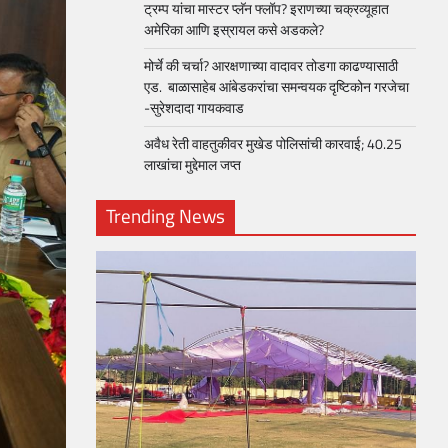
ट्रम्प यांचा मास्टर प्लॅन फ्लॉप? इराणच्या चक्रव्यूहात
अमेरिका आणि इस्रायल कसे अडकले?
मोर्चे की चर्चा? आरक्षणाच्या वादावर तोडगा काढण्यासाठी
एड. बाळासाहेब आंबेडकरांचा समन्वयक दृष्टिकोन गरजेचा
-सुरेशदादा गायकवाड
अवैध रेती वाहतुकीवर मुखेड पोलिसांची कारवाई; 40.25
लाखांचा मुद्देमाल जप्त
Trending News
loper?
, Skills
1