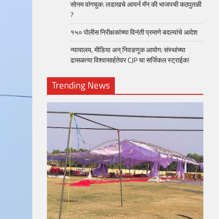
सोनम वांगचुक: लडाखचे आयर्न मॅन की भाजपची कठपुतळी
?
१५० पोलीस निरीक्षकांच्या विनंती प्रमाणे बदल्यांचे आदेश
न्यायालय, मीडिया अन् निवडणूक आयोग: संस्थांच्या
ढासळत्या विश्वासार्हतेवर CJP चा सर्जिकल स्ट्राईक!
Trending News
loper?
, Skills
1