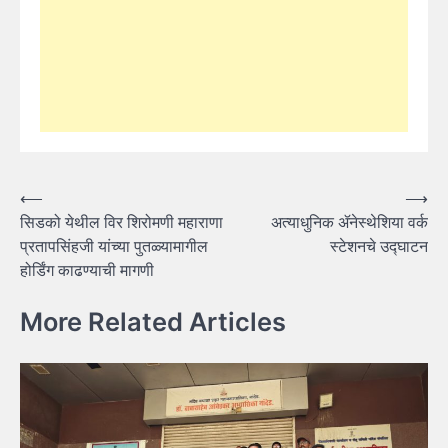
Post
⟵
⟶
सिडको येथील विर शिरोमणी महाराणा
अत्याधुनिक ॲनेस्थेशिया वर्क
navigation
प्रतापसिंहजी यांच्या पुतळ्यामागील
स्टेशनचे उद्घाटन
होर्डिंग काढण्याची मागणी
More Related Articles