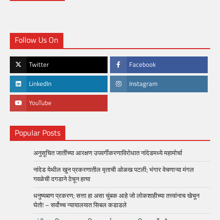
Follow Us On
Twitter
Facebook
LinkedIn
Instagram
YouTube
Popular Posts
अनुसूचित जातींच्या आरक्षण उपवर्गीकरणाविरोधात नांदेडमध्ये महामोर्चा
नांदेड येथील खुन प्रकरणातील मृताची ओळख पटली; भंगार वेचणाऱ्या मंगल
गवळेची दगडाने ठेचून हत्या
धनुष्यबाण प्रकरण; सत्ता हा असा चुंबक आहे जो लोकशाहीच्या तत्त्वांनाच खेचून
घेतो! – सर्वोच्च न्यायालयात सिबल कडाडले