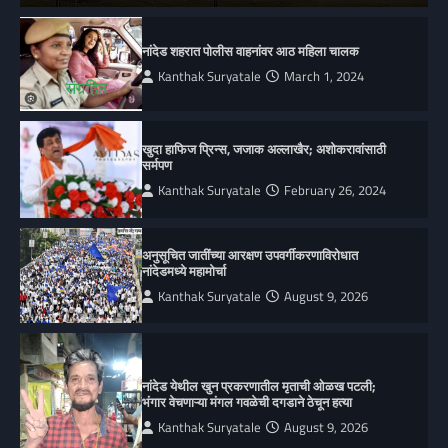
नांदेड शहरात पोलीस वाहनांवर आठ महिला चालक
Kanthak Suryatale
March 1, 2024
खुदा हाफिज प्रिन्स, जजाक अल्लाखैर; अशोकरावांसाठी
सर्मपण
Kanthak Suryatale
February 26, 2024
अनुसूचित जातींच्या आरक्षण उपवर्गीकरणाविरोधात
नांदेडमध्ये महामोर्चा
Kanthak Suryatale
August 9, 2026
नांदेड येथील खुन प्रकरणातील मृताची ओळख पटली;
भंगार वेचणाऱ्या मंगल गवळेची दगडाने ठेचून हत्या
Kanthak Suryatale
August 9, 2026