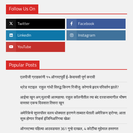
Follow Us On
Twitter
Facebook
LinkedIn
Instagram
YouTube
Popular Posts
एलपीजी ग्राहकांनी १५ ऑगस्टपूर्वी ई-केवायसी पूर्ण करावी
थ्रेड स्टाइल राहुल गांधी विरुद्ध किरण रिजीजू: कोणाचे हृदय परिवर्तन झाले?
आईचा खून अन् मुलाची आत्महत्या: राहुल कॉलनीतील त्या बंद दरवाजामागील भीषण
वास्तव! एकच दिवसात तिसरा खून
अमेरिकेचे सुपरपॉवर वलय धोक्यात! इराणने ताब्यात घेतली अमेरिकन ड्रोन्स; आता
सुरू होणार रिव्हर्स इंजिनिअरिंगचा खेळ!
ऑगस्टच्या पहिल्या आठवडयात 361 गुन्हे दाखल, 4 कोटींचा मुद्देमाल हस्तगत