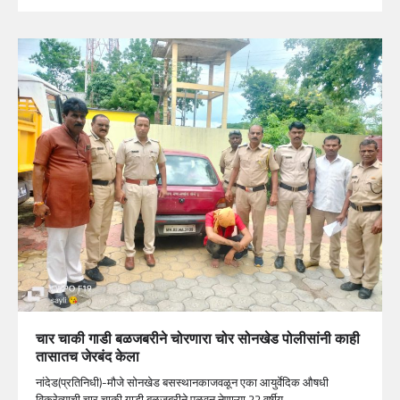
चार चाकी गाडी बळजबरीने चोरणारा चोर सोनखेड पोलीसांनी काही
तासातच जेरबंद केला
नांदेड(प्रतिनिधी)-मौजे सोनखेड बसस्थानकाजवळून एका आयुर्वेदिक औषधी
विक्रेत्याची चार चाकी गाडी बळजबरीने पळवून नेणाऱ्या 22 वर्षीय…