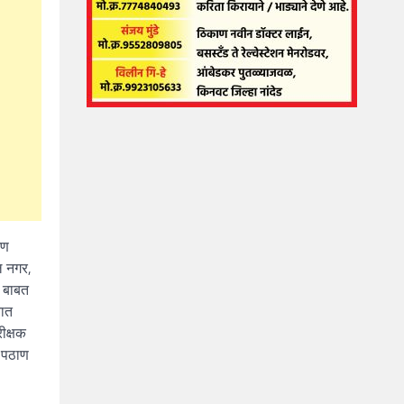
जण
ल नगर,
ा बाबत
यात
ीक्षक
 पठाण