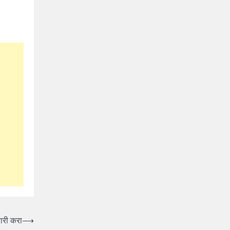
ारी करा
⟶