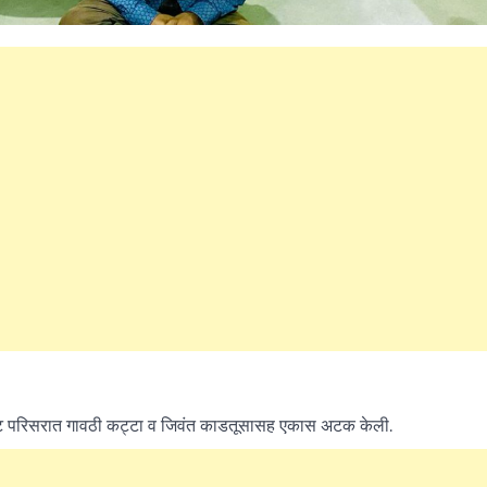
What Is a Front-End Deve
How to Become One, Salary
Kanthak Suryatale
April 30, 202
धन घाट परिसरात गावठी कट्टा व जिवंत काडतूसासह एकास अटक केली.