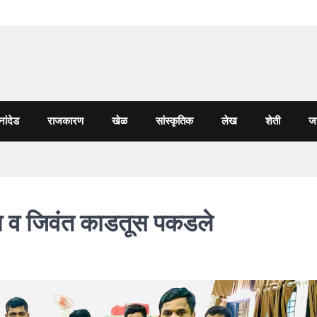
नांदेड
राजकारण
खेळ
सांस्कृतिक
लेख
शेती
जा
्टा व जिवंत काडतूस पकडले