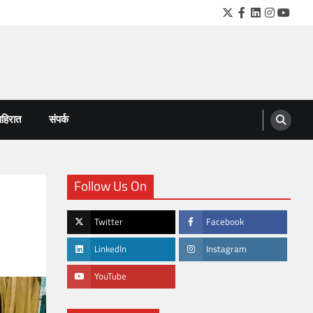
Twitter
Facebook
LinkedIn
Instagra
YouTu
हिरात
संपर्क
Follow Us On
Twitter
Facebook
LinkedIn
Instagram
YouTube