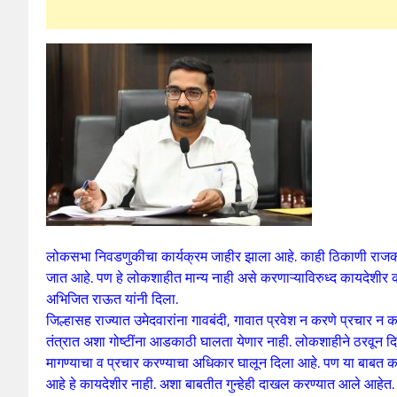
लोकसभा निवडणुकीचा कार्यक्रम जाहीर झाला आहे. काही ठिकाणी राजकीय
जात आहे. पण हे लोकशाहीत मान्य नाही असे करणाऱ्याविरुध्द कायदेशीर 
अभिजित राऊत यांनी दिला.
जिल्हासह राज्यात उमेदवारांना गावबंदी, गावात प्रवेश न करणे प्रचार 
तंत्रात अशा गोष्टींना आडकाठी घालता येणार नाही. लोकशाहीने ठरवून
मागण्याचा व प्रचार करण्याचा अधिकार घालून दिला आहे. पण या बाबत क
आहे हे कायदेशीर नाही. अशा बाबतीत गुन्हेही दाखल करण्यात आले आहेत.