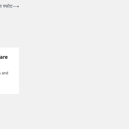
ा स्फोट
⟶
 are
s and
y