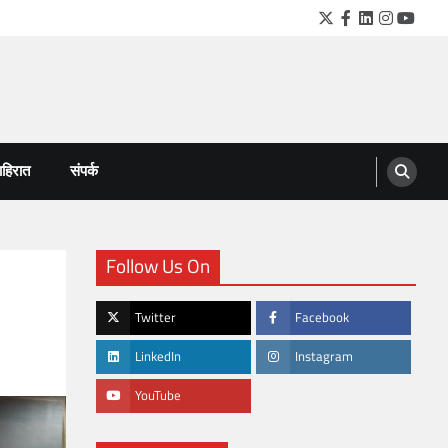
Twitter
Facebook
LinkedIn
Instagra
YouTu
हिरात
संपर्क
Follow Us On
Twitter
Facebook
LinkedIn
Instagram
YouTube