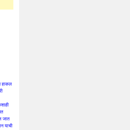
ून हाकल
री
कशाही
मत
िल जात
ासन याची