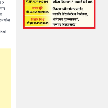
ी 2
आचार
ात
ुपयांचा
हिती