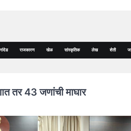
नांदेड
राजकारण
खेळ
सांस्कृतिक
लेख
शेती
जा
णात तर 43 जणांची माघार