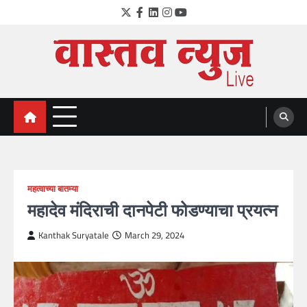
Skip
Twitter
Facebook
LinkedIn
Instagram
YouTube
to
content
VastavNEWSLive.com
a leading NEWS portal of Maharahstra
महत्वाच्या बातम्या
महादेव मंदिराची दानपेटी फोडण्याचा प्रयत्न
Kanthak Suryatale
March 29, 2024