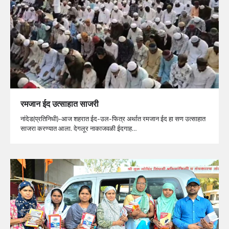
रमजान ईद उत्साहात साजरी
नांदेड(प्रतिनिधी)-आज शहरात ईद-उल-फित्र अर्थात रमजान ईद हा सण उत्साहात
साजरा करण्यात आला. देगलूर नाकाजवळी ईदगाह…