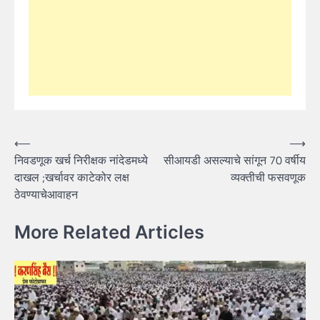
Post
⟵
⟶
निवडणूक खर्च निरीक्षक नांदेडमध्ये
सीआयडी असल्याचे सांगून 70 वर्षीय
navigation
दाखल ;खर्चावर काटेकोर लक्ष
व्यक्तीची फसवणूक
ठेवण्याचेआवाहन
More Related Articles