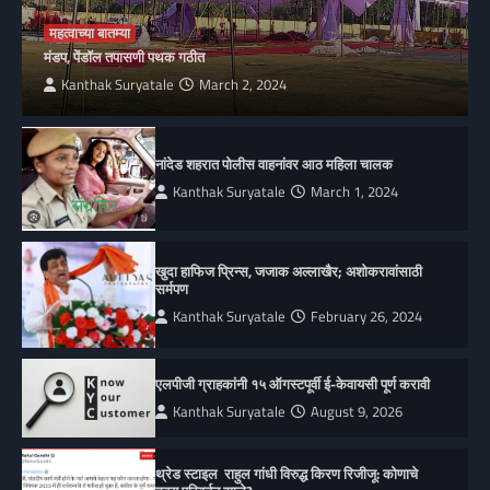
महत्वाच्या बातम्या
मंडप, पेंडॉल तपासणी पथक गठीत
Kanthak Suryatale
March 2, 2024
नांदेड शहरात पोलीस वाहनांवर आठ महिला चालक
Kanthak Suryatale
March 1, 2024
खुदा हाफिज प्रिन्स, जजाक अल्लाखैर; अशोकरावांसाठी
सर्मपण
Kanthak Suryatale
February 26, 2024
एलपीजी ग्राहकांनी १५ ऑगस्टपूर्वी ई-केवायसी पूर्ण करावी
Kanthak Suryatale
August 9, 2026
थ्रेड स्टाइल राहुल गांधी विरुद्ध किरण रिजीजू: कोणाचे