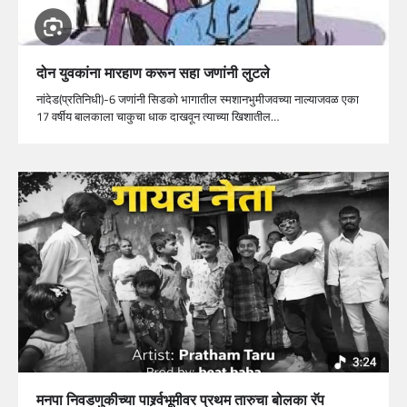
दोन युवकांना मारहाण करून सहा जणांनी लुटले
नांदेड(प्रतिनिधी)-6 जणांनी सिडको भागातील स्मशानभुमीजवच्या नाल्याजवळ एका
17 वर्षीय बालकाला चाकुचा धाक दाखवून त्याच्या खिशातील…
मनपा निवडणुकीच्या पार्श्र्वभूमीवर प्रथम तारुचा बोलका रॅप