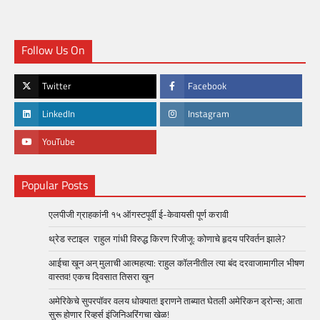
Follow Us On
Twitter
Facebook
LinkedIn
Instagram
YouTube
Popular Posts
एलपीजी ग्राहकांनी १५ ऑगस्टपूर्वी ई-केवायसी पूर्ण करावी
थ्रेड स्टाइल राहुल गांधी विरुद्ध किरण रिजीजू: कोणाचे हृदय परिवर्तन झाले?
आईचा खून अन् मुलाची आत्महत्या: राहुल कॉलनीतील त्या बंद दरवाजामागील भीषण
वास्तव! एकच दिवसात तिसरा खून
अमेरिकेचे सुपरपॉवर वलय धोक्यात! इराणने ताब्यात घेतली अमेरिकन ड्रोन्स; आता
सुरू होणार रिव्हर्स इंजिनिअरिंगचा खेळ!