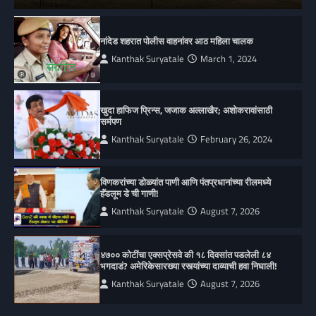
नांदेड शहरात पोलीस वाहनांवर आठ महिला चालक
Kanthak Suryatale
March 1, 2024
खुदा हाफिज प्रिन्स, जजाक अल्लाखैर; अशोकरावांसाठी
सर्मपण
Kanthak Suryatale
February 26, 2024
विणकरांच्या डोळ्यांत पाणी आणि पंतप्रधानांच्या रीलमध्ये
हॅंडलूम डे ची गाणी!
Kanthak Suryatale
August 7, 2026
४७०० कोटींचा एक्सप्रेसवे की १८ दिवसांत पडलेली ८४
भगदाडं? अमेरिकेसारख्या रस्त्यांच्या दाव्याची हवा निघाली!
Kanthak Suryatale
August 7, 2026