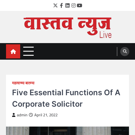
Skip
Twitter
Facebook
LinkedIn
Instagram
YouTube
to
content
VastavNEWSLive.com
a leading NEWS portal of Maharahstra
महत्वाच्या बातम्या
Five Essential Functions Of A
Corporate Solicitor
admin
April 21, 2022