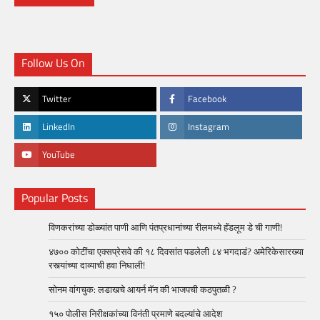
Follow Us On
Twitter
Facebook
LinkedIn
Instagram
YouTube
Popular Posts
विणकरांच्या डोळ्यांत पाणी आणि पंतप्रधानांच्या रीलमध्ये हॅंडलूम डे ची गाणी!
४७०० कोटींचा एक्सप्रेसवे की १८ दिवसांत पडलेली ८४ भगदाडं? अमेरिकेसारख्या
रस्त्यांच्या दाव्याची हवा निघाली!
सोनम वांगचुक: लडाखचे आयर्न मॅन की भाजपची कठपुतळी ?
१५० पोलीस निरीक्षकांच्या विनंती प्रमाणे बदल्यांचे आदेश